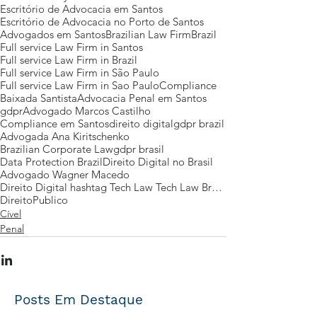
Escritório de Advocacia em Santos
Escritório de Advocacia no Porto de Santos
Advogados em Santos
Brazilian Law Firm
Brazil
Full service Law Firm in Santos
Full service Law Firm in Brazil
Full service Law Firm in São Paulo
Full service Law Firm in Sao Paulo
Compliance
Baixada Santista
Advocacia Penal em Santos
gdpr
Advogado Marcos Castilho
Compliance em Santos
direito digital
gdpr brazil
Advogada Ana Kiritschenko
Brazilian Corporate Law
gdpr brasil
Data Protection Brazil
Direito Digital no Brasil
Advogado Wagner Macedo
Direito Digital hashtag Tech Law Tech Law Brazil
DireitoPublico
Cível
Penal
Posts Em Destaque