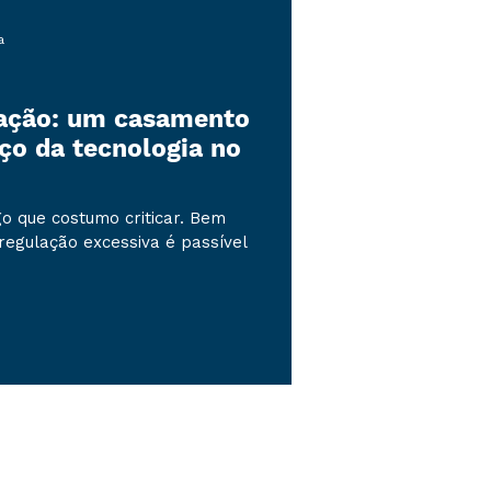
a
lação: um casamento
ço da tecnologia no
o que costumo criticar. Bem
a regulação excessiva é passível