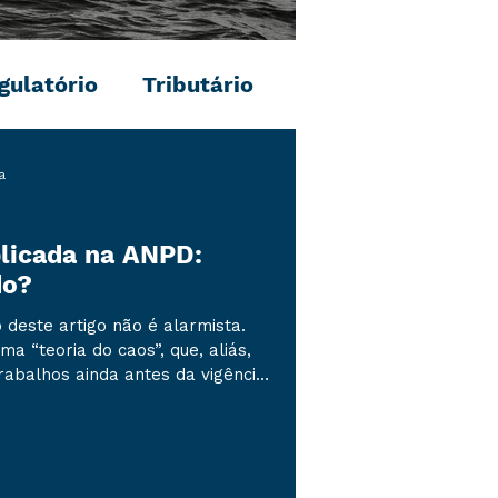
gulatório
Tributário
a
plicada na ANPD:
do?
o deste artigo não é alarmista.
a “teoria do caos”, que, aliás,
rabalhos ainda antes da vigência
 Dados Pessoais (LGPD). Contudo,
o completamente honesto se
ão conformidade com a LGPD
cio. Nesse sentido, no começo do
aplicação da primeira sanção