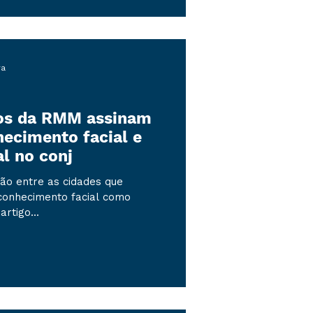
ra
dos da RMM assinam
hecimento facial e
al no conj
ão entre as cidades que
conhecimento facial como
rtigo...