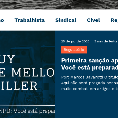
mo
Trabalhista
Sindical
Cível
Re
Penal
Ambiental
Digital
Eventos
25 de jul. de 2023
3 min de leitur
Regulatório
Primeira sanção a
Você está prepara
Por: Marcos Javarotti O títul
Aqui não será pregada nenhum
muito combati em artigos e t
da Lei Geral de Proteção de
este autor não estaria send
minimizasse o risco que a n
pode trazer para o seu negó
mês (06/07) foi publicada a 