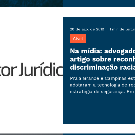
pela Autorida
28 de ago. de 2019
1 min de leitu
Cível
Na mídia: advoga
artigo sobre recon
discriminação raci
Praia Grande e Campinas est
adotaram a tecnologia de re
estratégia de segurança. Em a