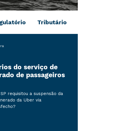
gulatório
Tributário
ura
ios do serviço de
rado de passageiros
SP requisitou a suspensão da
unerado da Uber via
sfecho?