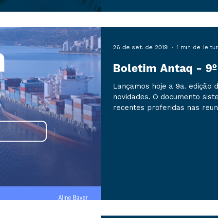
26 de set. de 2019
1 min de leitu
Boletim Antaq - 9º
Lançamos hoje a 9a. edição
novidades. O documento sist
recentes proferidas nas reuni