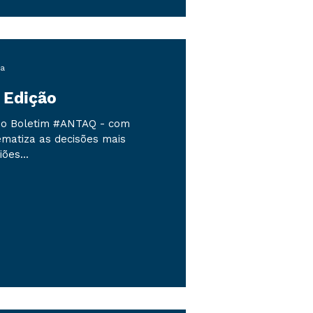
ra
 Edição
 do Boletim #ANTAQ - com
ematiza as decisões mais
ões...