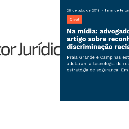
28 de ago. de 2019
1 min de leitu
Cível
Na mídia: advoga
artigo sobre recon
discriminação raci
Praia Grande e Campinas est
adotaram a tecnologia de re
estratégia de segurança. Em a