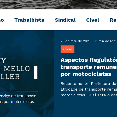
mo
Trabalhista
Sindical
Cível
Re
Penal
Ambiental
Digital
Eventos
25 de mai. de 2023
8 min de leit
Cível
Aspectos Regulatór
transporte remune
por motocicletas
Recentemente, Prefeitura de 
atividade de transporte rem
motocicletas. Qual será o de