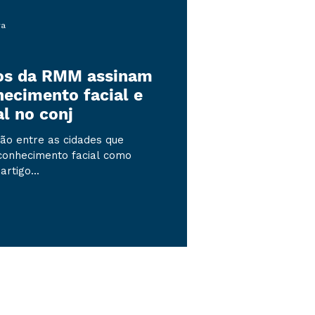
ra
dos da RMM assinam
hecimento facial e
al no conj
ão entre as cidades que
conhecimento facial como
rtigo...