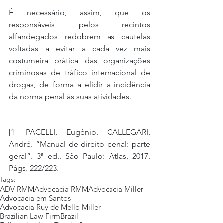
É necessário, assim, que os 
responsáveis pelos recintos 
alfandegados redobrem as cautelas 
voltadas a evitar a cada vez mais 
costumeira prática das organizações 
criminosas de tráfico internacional de 
drogas, de forma a elidir a incidência 
da norma penal às suas atividades.
[1] PACELLI, Eugênio. CALLEGARI, 
André. “Manual de direito penal: parte 
geral”. 3ª ed.. São Paulo: Atlas, 2017. 
Págs. 222/223. 
Tags:
ADV RMM
Advocacia RMM
Advocacia Miller
Advocacia em Santos
Advocacia Ruy de Mello Miller
Brazilian Law Firm
Brazil