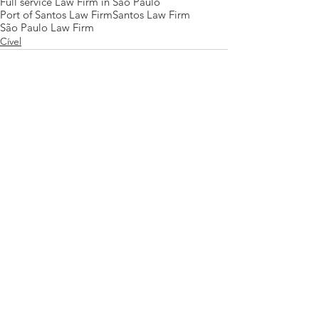
Full service Law Firm in Sao Paulo
Port of Santos Law Firm
Santos Law Firm
São Paulo Law Firm
Cível
Posts Em Destaque
Eventos