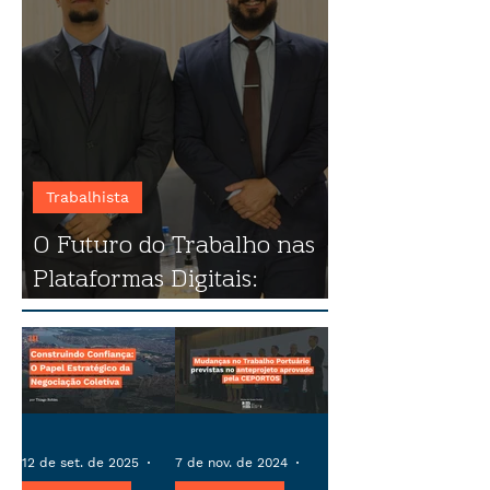
Trabalhista
O Futuro do Trabalho nas
Plataformas Digitais:
destaques do evento
12 de set. de 2025
4 min de leitura
7 de nov. de 2024
4 min de leitura