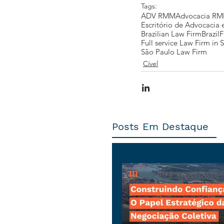
Tags:
ADV RMM
Advocacia R
Escritório de Advocacia
Brazilian Law Firm
Brazil
F
Full service Law Firm in 
São Paulo Law Firm
Cível
Posts Em Destaque