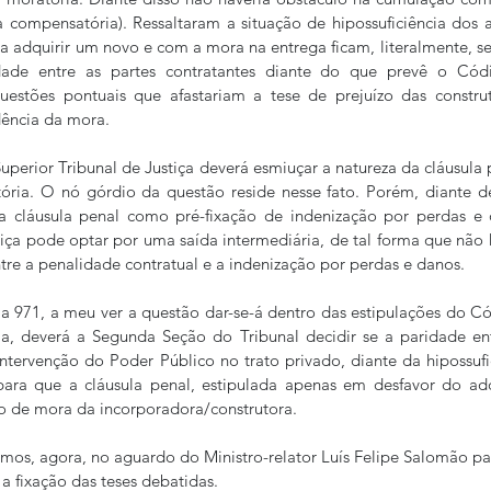
 compensatória). Ressaltaram a situação de hipossuficiência dos a
 adquirir um novo e com a mora na entrega ficam, literalmente, se
dade entre as partes contratantes diante do que prevê o Cód
estões pontuais que afastariam a tese de prejuízo das construt
dência da mora.
perior Tribunal de Justiça deverá esmiuçar a natureza da cláusula pe
ria. O nó górdio da questão reside nesse fato. Porém, diante de 
 a cláusula penal como pré-fixação de indenização por perdas e 
tiça pode optar por uma saída intermediária, de tal forma que não 
e a penalidade contratual e a indenização por perdas e danos.
a 971, a meu ver a questão dar-se-á dentro das estipulações do C
, deverá a Segunda Seção do Tribunal decidir se a paridade entr
ntervenção do Poder Público no trato privado, diante da hipossufic
para que a cláusula penal, estipulada apenas em desfavor do adqu
 de mora da incorporadora/construtora.
mos, agora, no aguardo do Ministro-relator Luís Felipe Salomão pa
 fixação das teses debatidas.