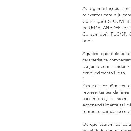
As argumentações, como
relevantes para o julgam
Construção), SECOVI-SP, B
da União, ANADEP (Assoc
Consumidor), PUC/SP, 
tarde.
Aqueles que defendera
característica compensat
conjunta com a indeniz
enriquecimento ilícito. 
[
Aspectos econômicos ta
representantes da área
construtoras, e, assi
exponencialmente tal dé
rombo, encarecendo o pr
Os que usaram da palav
penalidade tem natureza