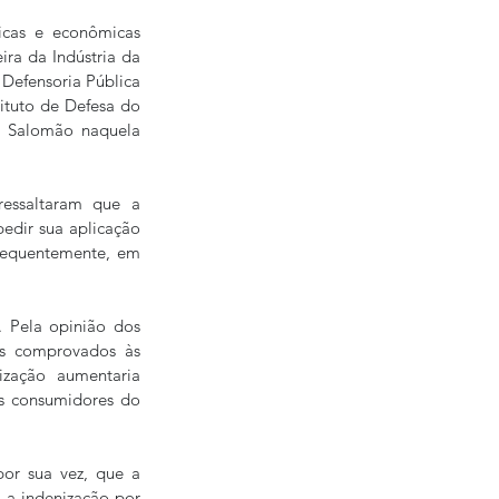
icas e econômicas 
ra da Indústria da 
 Defensoria Pública 
ituto de Defesa do 
 Salomão naquela 
essaltaram que a 
edir sua aplicação 
sequentemente, em 
 Pela opinião dos 
os comprovados às 
zação aumentaria 
s consumidores do 
or sua vez, que a 
a indenização por 