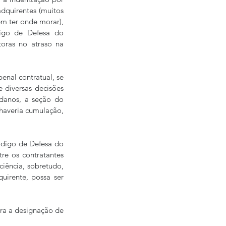
dquirentes (muitos 
m ter onde morar), 
igo de Defesa do 
oras no atraso na 
nal contratual, se 
diversas decisões 
danos, a seção do 
haveria cumulação, 
ódigo de Defesa do 
e os contratantes 
iência, sobretudo, 
irente, possa ser 
ra a designação de 