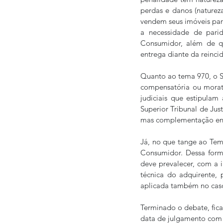
perdas e danos (natureza
vendem seus imóveis para
a necessidade de pari
Consumidor, além de qu
entrega diante da reinci
Quanto ao tema 970, o Su
compensatória ou morató
judiciais que estipulam
Superior Tribunal de Jus
mas complementação entr
Já, no que tange ao Tem
Consumidor. Dessa forma
deve prevalecer, com a i
técnica do adquirente, 
aplicada também no caso
Terminado o debate, fica
data de julgamento com a