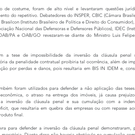
 de costume, foram de alto nível e levantaram questões juríd
ento do repetitivo. Debatedores do INSPER, CBIC (Câmara Brasilei
rasilcon (Instituto Brasileiro de Política e Direito do Consumidor),
iação Nacional das Defensoras e Defensores Públicos), IDEC (Inst
OAB/PA e OAB/GO revezaram-se diante do Ministro Luis Felipe
m a tese de impossibilidade da inversão da cláusula penal r
ória da penalidade contratual proibiria tal ocorrência, além de imp
ação por perdas e danos, pois resultaria em BIS IN IDEM e, con
mbém foram utilizados para defender a não aplicação das teses.
 econômica, o atraso na entrega dos imóveis, já causa prejuíz
m, a inversão da cláusula penal e sua cumulação com a indeni
ficit, que resultaria em quebra das empresas ou com repasse ao
oduto final.
ra para defender a inversão da cláusula penal demonstraram, p
 moratória. Diante disso não haveria obstáculo na cumulação com 