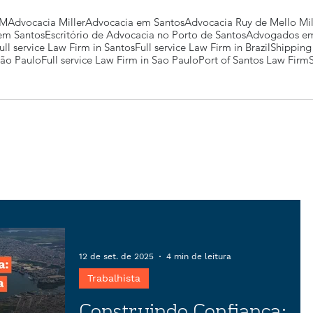
MM
Advocacia Miller
Advocacia em Santos
Advocacia Ruy de Mello Mil
 em Santos
Escritório de Advocacia no Porto de Santos
Advogados em
ull service Law Firm in Santos
Full service Law Firm in Brazil
Shipping
São Paulo
Full service Law Firm in Sao Paulo
Port of Santos Law Firm
12 de set. de 2025
4 min de leitura
Trabalhista
Construindo Confiança: