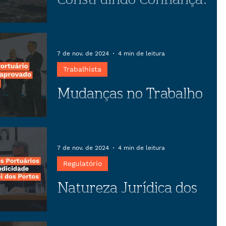
O papel estratégico da
negociação coletiva
Descubra como o preparo estratégico
em negociações coletivas pode
7 de nov. de 2024
4 min de leitura
transformar conflitos em
Trabalhista
oportunidades, garantindo estabilidade
Mudanças no Trabalho
empresarial e benefícios para
trabalhadores.
Portuário previstas no
anteprojeto aprovado
Artigo sobre as mudanças no Trabalho
Portuário previstas no anteprojeto
pela CEPORTOS
7 de nov. de 2024
4 min de leitura
aprovado pela CEPORTOS
Regulatório
Natureza Jurídica dos
Serviços Portuários e