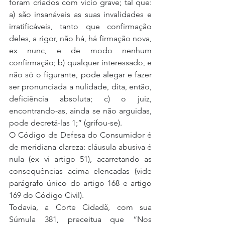
foram criados com vício grave; tal que: 
a) são insanáveis as suas invalidades e 
irratificáveis, tanto que confirmação 
deles, a rigor, não há, há firmação nova, 
ex nunc, e de modo nenhum 
confirmação; b) qualquer interessado, e 
não só o figurante, pode alegar e fazer 
ser pronunciada a nulidade, dita, então, 
deficiência absoluta; c) o juiz, 
encontrando-as, ainda se não arguidas, 
pode decretá-las 1;” (grifou-se).
O Código de Defesa do Consumidor é 
de meridiana clareza: cláusula abusiva é 
nula (ex vi artigo 51), acarretando as 
consequências acima elencadas (vide 
parágrafo único do artigo 168 e artigo 
169 do Código Civil).
Todavia, a Corte Cidadã, com sua 
Súmula 381, preceitua que “Nos 