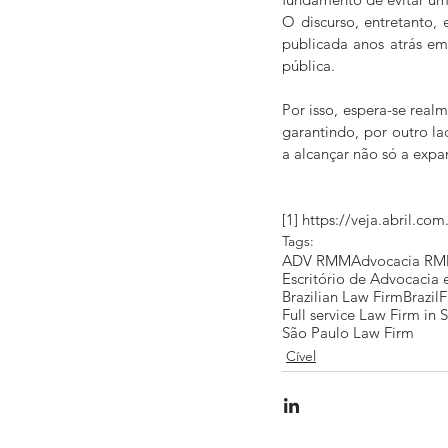
O discurso, entretanto,
publicada anos atrás em 
pública.
Por isso, espera-se real
garantindo, por outro la
a alcançar não só a expa
[1] https://veja.abril.
Tags:
ADV RMM
Advocacia R
Escritório de Advocacia
Brazilian Law Firm
Brazil
F
Full service Law Firm in 
São Paulo Law Firm
Cível