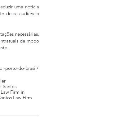
eduzir uma notícia 
to dessa audiência 
ações necessárias, 
ontratuais de modo 
nte.
r-porto-do-brasil/
ler
 Santos
 Law Firm in
Santos Law Firm