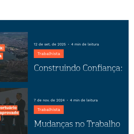
12 de set. de 2025
4 min de leitura
Trabalhista
Construindo Confiança:
O papel estratégico da
negociação coletiva
Descubra como o preparo estratégico
em negociações coletivas pode
7 de nov. de 2024
4 min de leitura
transformar conflitos em
Trabalhista
oportunidades, garantindo estabilidade
Mudanças no Trabalho
empresarial e benefícios para
trabalhadores.