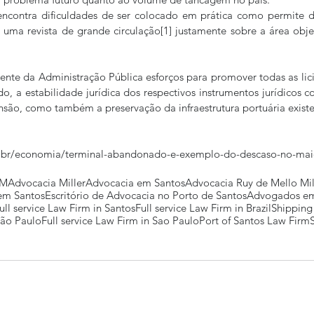
 encontra dificuldades de ser colocado em prática como permite d
uma revista de grande circulação[1] justamente sobre a área obje
mente da Administração Pública esforços para promover todas as licit
do, a estabilidade jurídica dos respectivos instrumentos jurídicos c
nsão, como também a preservação da infraestrutura portuária existe
com.br/economia/terminal-abandonado-e-exemplo-do-descaso-no-maio
MM
Advocacia Miller
Advocacia em Santos
Advocacia Ruy de Mello Mil
 em Santos
Escritório de Advocacia no Porto de Santos
Advogados em
ull service Law Firm in Santos
Full service Law Firm in Brazil
Shipping
São Paulo
Full service Law Firm in Sao Paulo
Port of Santos Law Firm