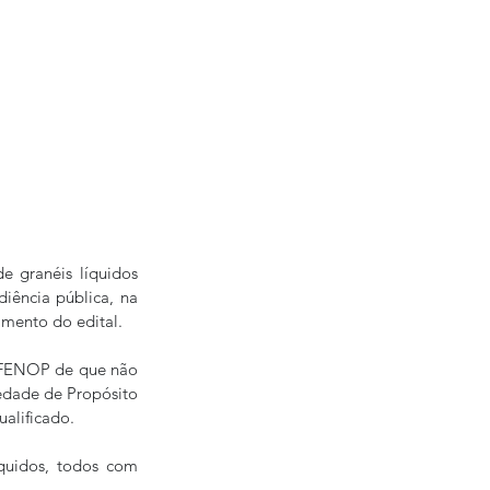
 granéis líquidos 
iência pública, na 
amento do edital. 
a FENOP de que não 
edade de Propósito 
alificado. 
quidos, todos com 