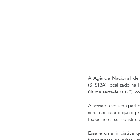
A Agência Nacional de T
(STS13A) localizado na I
última sexta-feira (20), 
A sessão teve uma parti
seria necessário que o p
Específico a ser constit
Essa é uma iniciativa q
fundamento de evitar um