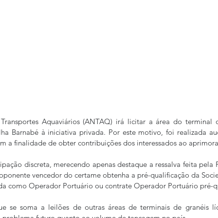
ransportes Aquaviários (ANTAQ) irá licitar a área do terminal de
lha Barnabé à iniciativa privada. Por este motivo, foi realizada aud
com a finalidade de obter contribuições dos interessados ao aprimor
cipação discreta, merecendo apenas destaque a ressalva feita pel
roponente vencedor do certame obtenha a pré-qualificação da Soci
uída como Operador Portuário ou contrate Operador Portuário pré-qu
ue se soma a leilões de outras áreas de terminais de granéis lí
 problema futuro quanto ao volume de tancagem no país. 