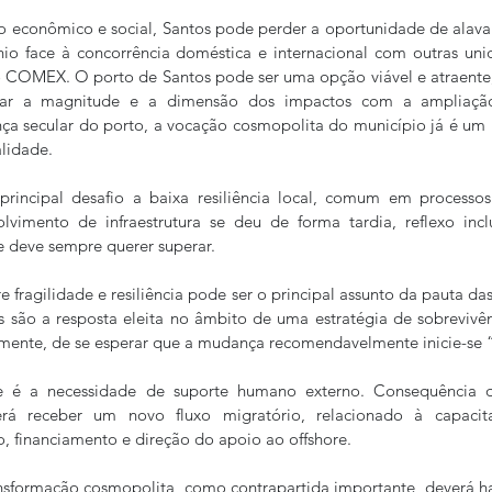
o econômico e social, Santos pode perder a oportunidade de alava
ínio face à concorrência doméstica e internacional com outras un
 COMEX. O porto de Santos pode ser uma opção viável e atraente, 
tar a magnitude e a dimensão dos impactos com a ampliaçã
ça secular do porto, a vocação cosmopolita do município já é um 
lidade.
rincipal desafio a baixa resiliência local, comum em process
vimento de infraestrutura se deu de forma tardia, reflexo inclu
e deve sempre querer superar.
 fragilidade e resiliência pode ser o principal assunto da pauta das
s são a resposta eleita no âmbito de uma estratégia de sobrevivê
ente, de se esperar que a mudança recomendavelmente inicie-se 
e é a necessidade de suporte humano externo. Consequência da
rá receber um novo fluxo migratório, relacionado à capacitaç
ão, financiamento e direção do apoio ao offshore.
nsformação cosmopolita, como contrapartida importante, deverá ha