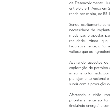
de Desenvolvimento Hum
entre 0,8 e 1. Ainda em 
renda per capita, de R$ 1
Sendo estritamente conse
necessidade de implanta
mudanças propostas par
realidade. Ainda que
Figurativamente, o “omel
valioso que os ingrediente
Avaliando aspectos de 
exploração de petróleo e
imaginário formado por 
planejamento racional e
suprir com a produção de
Afastando a visão rom
prioritariamente ao tur
(incluindo energia) e co