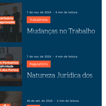
negociação coletiva
Descubra como o preparo estratégico
em negociações coletivas pode
7 de nov. de 2024
4 min de leitura
transformar conflitos em
Trabalhista
oportunidades, garantindo estabilidade
Mudanças no Trabalho
empresarial e benefícios para
trabalhadores.
Portuário previstas no
anteprojeto aprovado
Artigo sobre as mudanças no Trabalho
Portuário previstas no anteprojeto
pela CEPORTOS
7 de nov. de 2024
4 min de leitura
aprovado pela CEPORTOS
Regulatório
Natureza Jurídica dos
Serviços Portuários e
sua Correlação com a
Artigo sobre a natureza jurídica dos
serviços portuários e sua correlação
Modicidade Tarifária no
30 de set. de 2024
2 min de leitura