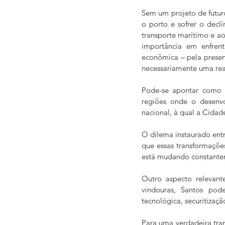
Sem um projeto de futur
o porto e sofrer o decl
transporte marítimo e ao
importância em enfren
econômica – pela presen
necessariamente uma rea
Pode-se apontar como p
regiões onde o desenvol
nacional, à qual a Cidad
O dilema instaurado entre
que essas transformaçõe
está mudando constantem
Outro aspecto relevant
vindouras, Santos pode
tecnológica, securitizaç
Para uma verdadeira tra