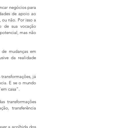
ncar negócios para 
idades de apoio ao 
ou não. Por isso a 
o de sua vocação 
potencial, mas não 
os de mudanças em 
sive da realidade 
 transformações, já 
ncia. E se o mundo 
“em casa”.
s transformações 
ão, transferência 
ver a acolhida dos 