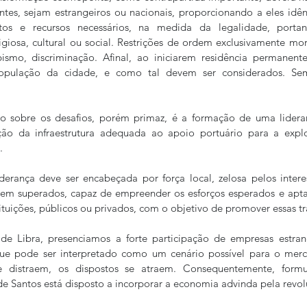
entes, sejam estrangeiros ou nacionais, proporcionando a eles idên
itos e recursos necessários, na medida da legalidade, portan
ligiosa, cultural ou social. Restrições de ordem exclusivamente mor
bismo, discriminação. Afinal, ao iniciarem residência permanente
opulação da cidade, e como tal devem ser considerados. Sem
igo sobre os desafios, porém primaz, é a formação de uma lidera
ção da infraestrutura adequada ao apoio portuário para a explo
.
derança deve ser encabeçada por força local, zelosa pelos intere
rem superados, capaz de empreender os esforços esperados e apta 
ituições, públicos ou privados, com o objetivo de promover essas t
e Libra, presenciamos a forte participação de empresas estrang
que pode ser interpretado como um cenário possível para o merc
 distraem, os dispostos se atraem. Consequentemente, formu
e Santos está disposto a incorporar a economia advinda pela revol