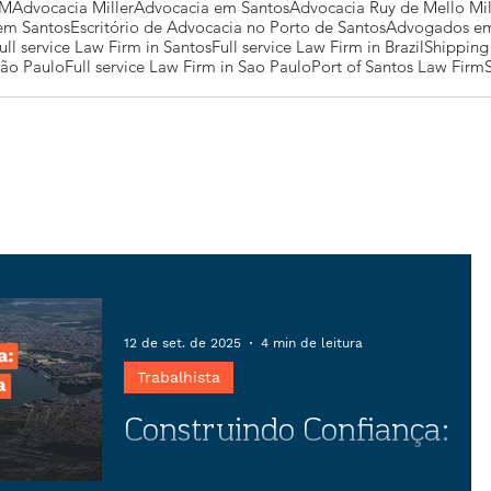
MM
Advocacia Miller
Advocacia em Santos
Advocacia Ruy de Mello Mil
 em Santos
Escritório de Advocacia no Porto de Santos
Advogados em
ull service Law Firm in Santos
Full service Law Firm in Brazil
Shipping
São Paulo
Full service Law Firm in Sao Paulo
Port of Santos Law Firm
12 de set. de 2025
4 min de leitura
Trabalhista
Construindo Confiança:
O papel estratégico da