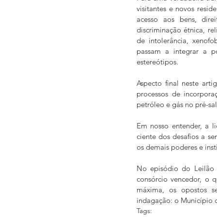
visitantes e novos resid
acesso aos bens, dire
discriminação étnica, re
de intolerância, xenofo
passam a integrar a p
estereótipos.
Aspecto final neste art
processos de incorpora
petróleo e gás no pré-sal
Em nosso entender, a li
ciente dos desafios a se
os demais poderes e inst
No episódio do Leilão d
consórcio vencedor, o 
máxima, os opostos se
indagação: o Município d
Tags: