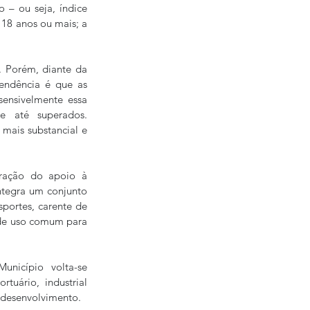
– ou seja, índice 
18 anos ou mais; a 
. Porém, diante da 
endência é que as 
ensivelmente essa 
 até superados. 
mais substancial e 
oração do apoio à 
ntegra um conjunto 
portes, carente de 
de uso comum para 
nicípio volta-se 
uário, industrial 
o desenvolvimento.