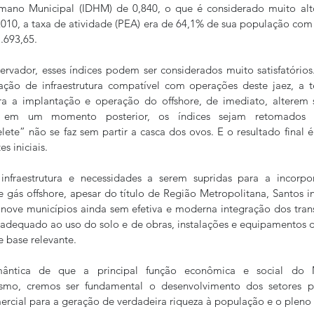
ano Municipal (IDHM) de 0,840, o que é considerado muito alto 
2010, a taxa de atividade (PEA) era de 64,1% de sua população com 
.693,65.
rvador, esses índices podem ser considerados muito satisfatórios
ção de infraestrutura compatível com operações deste jaez, a t
a a implantação e operação do offshore, de imediato, alterem s
, em um momento posterior, os índices sejam retomados e
ete” não se faz sem partir a casca dos ovos. E o resultado final é 
s iniciais.
infraestrutura e necessidades a serem supridas para a incorp
 gás offshore, apesar do título de Região Metropolitana, Santos i
nove municípios ainda sem efetiva e moderna integração dos trans
 adequado ao uso do solo e de obras, instalações e equipamentos 
 base relevante.
ântica de que a principal função econômica e social do Mu
ismo, cremos ser fundamental o desenvolvimento dos setores port
mercial para a geração de verdadeira riqueza à população e o plen