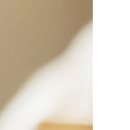
para o seu negócio. Nesse sentido, no
começo do mês (06/07) foi publicada a
aplicação da primeira sanção pela
Autorida