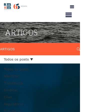
ARTIGOS
ARTIGOS
Todos os posts
Todos os posts
Marítimo
Trabalhista
Sindical
Cível
Regulatório
Tributário