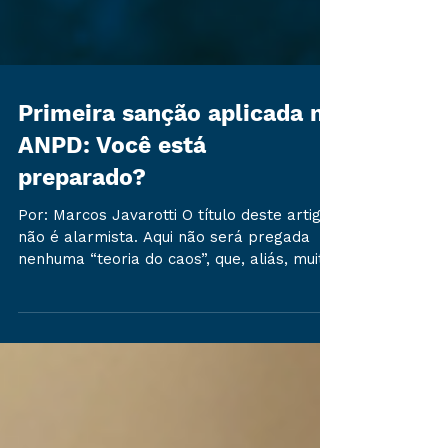
Primeira sanção aplicada na
ANPD: Você está
preparado?
Por: Marcos Javarotti O título deste artigo
não é alarmista. Aqui não será pregada
nenhuma “teoria do caos”, que, aliás, muito
combati em artigos e trabalhos ainda
antes da vigência da Lei Geral de Proteção
de Dados Pessoais (LGPD). Contudo, este
autor não estaria sendo completamente
honesto se minimizasse o risco que a não
conformidade com a LGPD pode trazer