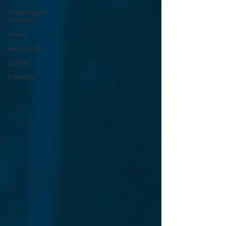
Negociação
Coletiva
Penal
Ambiental
Digital
Eventos