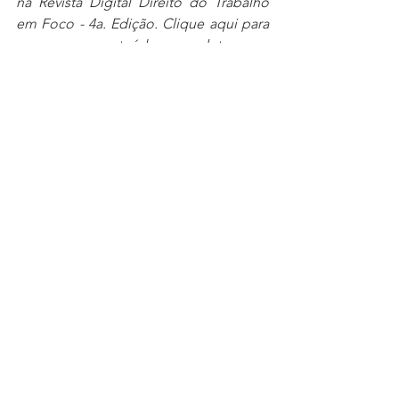
na Revista Digital Direito do Trabalho 
em Foco - 4a. Edição. Clique aqui para 
acessar o conteúdo completo, que 
apresenta outros artigos elaborados 
por especialistas da RMM sobre os 
aspectos trabalhistas da LGPD.
Tags:
LGPD
DireitoDoTrabalho
DireitoDigital
DadosPessoais
anpd
Privacidade
RH
ContratoDeTrabalho
Juridico
JusitçaDoTrabalho
Posts Em Destaque
Eventos