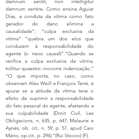
damnum sentit, non intelligitur 
damnum sentire. Como ensina Aguiar 
Dias, a conduta da vítima como fato 
gerador do dano elimina a 
causalidade”; “culpa exclusiva da 
vítima” “quebra um dos elos que 
conduzem à responsabilidade do 
agente (o nexo causal)”.“Quando se 
verifica a culpa exclusiva da vítima, 
tollitur quaestio: inocorre indenização.” 
“O que importa, no caso, como 
observam Alex Weill e François Terré, é 
apurar se a atitude da vítima teve o 
efeito de suprimir a responsabilidade 
do fato pessoal do agente, afastando a 
sua culpabilidade (Droit Civil, Les 
Obligacions, n. 635, p. 647; Malaurie e 
Aynés, ob. cit., n. 59, p. 57, apud Caio 
Mário, op.cit., p. 296).”(Rui Stocco) (F).