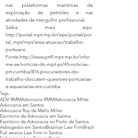
nas plataformas marítimas de 
exploração de petróleo e nas 
atividades de mergulho profissional.
Saiba mais aqui: 
http://portal.mpt.mp.br/wps/portal/por
tal_mpt/mpt/area-atuacao/trabalho-
portuario
Fonte:http://www.prt9.mpt.mp.br/infor
me-se/noticias-do-mpt-pr/45-noticias-
prt-curitiba/876-procuradores-do-
trabalho-discutem-questoes-portuarias-
e-aquaviarias-em-curitiba
Tags:
ADV RMM
Advocacia RMM
Advocacia Miller
Advocacia em Santos
Advocacia Ruy de Mello Miller
Escritório de Advocacia em Santos
Escritório de Advocacia no Porto de Santos
Advogados em Santos
Brazilian Law Firm
Brazil
Full service Law Firm in Santos