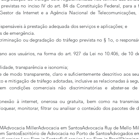
previstas no inciso IV do art. 84 da Constituição Federal, para a f
Gestor da Internet e a Agência Nacional de Telecomunicações,
ndispensáveis à prestação adequada dos serviços e aplicações; e
ços de emergência.
criminação ou degradação do tráfego prevista no § 1o, o responsá
dano aos usuários, na forma do art. 927 da Lei no 10.406, de 10 de
alidade, transparência e isonomia;
te de modo transparente, claro e suficientemente descritivo aos seus
o e mitigação de tráfego adotadas, inclusive as relacionadas à seg
 em condições comerciais não discriminatórias e abster-se de 
nexão à internet, onerosa ou gratuita, bem como na transmiss
quear, monitorar, filtrar ou analisar o conteúdo dos pacotes de d
MM
Advocacia Miller
Advocacia em Santos
Advocacia Ruy de Mello Mil
 em Santos
Escritório de Advocacia no Porto de Santos
Advogados em
ull service Law Firm in Santos
Full service Law Firm in Brazil
Shipping