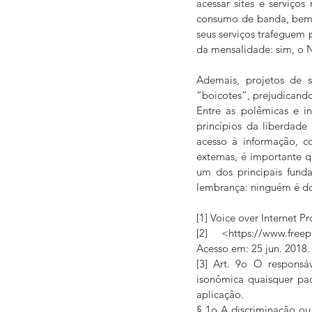
acessar sites e serviço
consumo de banda, bem 
seus serviços trafeguem 
da mensalidade: sim, o N
Ademais, projetos de st
“boicotes”, prejudicando
Entre as polêmicas e i
princípios da liberdade
acesso à informação, c
externas, é importante q
um dos principais funda
lembrança: ninguém é do
[1] Voice over Internet Pr
[2] <https://www.freepres
Acesso em: 25 jun. 2018.
[3] Art. 9o O responsá
isonômica quaisquer pac
aplicação.
§ 1o A discriminação ou