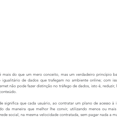
é mais do que um mero conceito, mas um verdadeiro princípio basi
 igualitário de dados que trafegam no ambiente online; com iss
rnet não pode fazer distinção no tráfego de dados, isto é, reduzir, 
conteúdo.
de significa que cada usuário, ao contratar um plano de acesso à in
ado da maneira que melhor lhe convir, utilizando menos ou mais
u rede social, na mesma velocidade contratada, sem pagar nada a mai