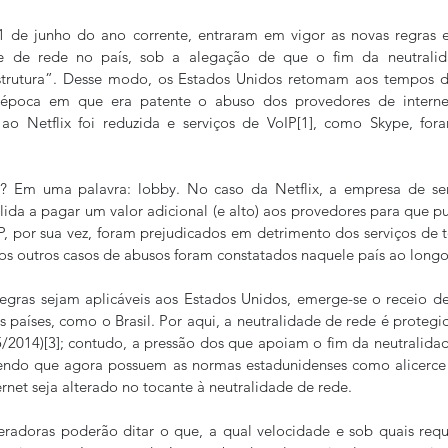
 de junho do ano corrente, entraram em vigor as novas regras e
e de rede no país, sob a alegação de que o fim da neutralida
strutura”. Desse modo, os Estados Unidos retomam aos tempos da
 época em que era patente o abuso dos provedores de internet
ao Netflix foi reduzida e serviços de VoIP[1], como Skype, fo
? Em uma palavra: lobby. No caso da Netflix, a empresa de ser
ida a pagar um valor adicional (e alto) aos provedores para que pu
IP, por sua vez, foram prejudicados em detrimento dos serviços de te
os outros casos de abusos foram constatados naquele país ao longo
egras sejam aplicáveis aos Estados Unidos, emerge-se o receio de
s países, como o Brasil. Por aqui, a neutralidade de rede é protegi
65/2014)[3]; contudo, a pressão dos que apoiam o fim da neutralida
sendo que agora possuem as normas estadunidenses como alicerce 
ernet seja alterado no tocante à neutralidade de rede.
eradoras poderão ditar o que, a qual velocidade e sob quais requis