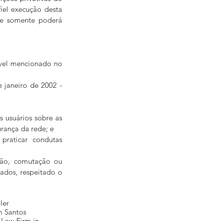
iel execução desta 
 e somente poderá 
vel mencionado no 
 janeiro de 2002 - 
 usuários sobre as 
urança da rede; e
praticar condutas 
ão, comutação ou 
ados, respeitado o 
ler
 Santos
 Law Firm in