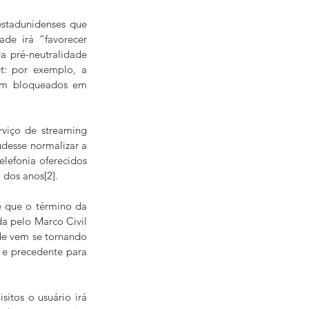
stadunidenses que 
de irá “favorecer 
 pré-neutralidade 
: por exemplo, a 
ram bloqueados em 
viço de streaming 
desse normalizar a 
lefonia oferecidos 
 dos anos[2].
 que o término da 
da pelo Marco Civil 
de vem se tornando 
e precedente para 
itos o usuário irá 