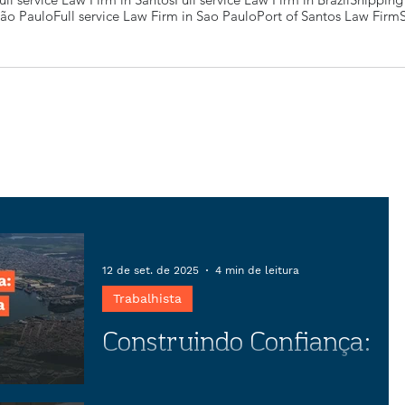
São Paulo
Full service Law Firm in Sao Paulo
Port of Santos Law Firm
12 de set. de 2025
4 min de leitura
Trabalhista
Construindo Confiança:
O papel estratégico da