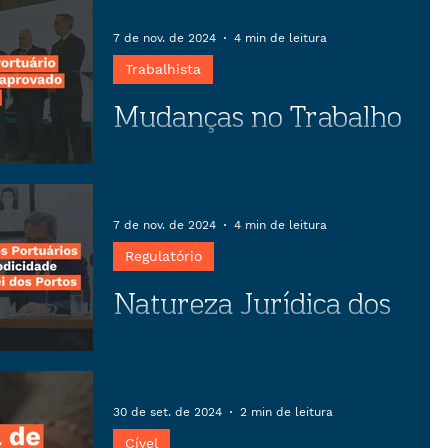
negociação coletiva
Descubra como o preparo estratégico
em negociações coletivas pode
7 de nov. de 2024
4 min de leitura
transformar conflitos em
Trabalhista
oportunidades, garantindo estabilidade
Mudanças no Trabalho
empresarial e benefícios para
trabalhadores.
Portuário previstas no
anteprojeto aprovado
Artigo sobre as mudanças no Trabalho
Portuário previstas no anteprojeto
pela CEPORTOS
7 de nov. de 2024
4 min de leitura
aprovado pela CEPORTOS
Regulatório
Natureza Jurídica dos
Serviços Portuários e
sua Correlação com a
Artigo sobre a natureza jurídica dos
serviços portuários e sua correlação
Modicidade Tarifária no
30 de set. de 2024
2 min de leitura
com a modicidade tributária no
Cível