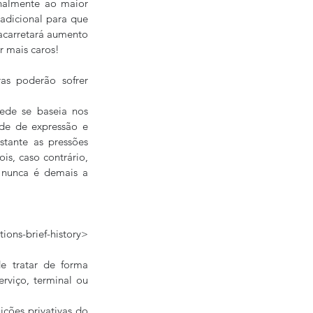
onalmente ao maior 
dicional para que 
acarretará aumento 
r mais caros!
as poderão sofrer 
ede se baseia nos 
de de expressão e 
tante as pressões 
s, caso contrário, 
 nunca é demais a 
ions-brief-history> 
 tratar de forma 
viço, terminal ou 
ções privativas do 