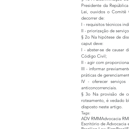
Presidente da República 
Lei, ouvidos o Comitê 
decorrer de:
I - requisitos técnicos i
II - priorização de servi
§ 2o Na hipótese de dis
caput deve:
I - abster-se de causar 
Código Civil;
II - agir com proporcion
III - informar previamen
práticas de gerenciament
IV - oferecer serviços
anticoncorrenciais.
§ 3o Na provisão de co
roteamento, é vedado blo
disposto neste artigo.
Tags:
ADV RMM
Advocacia R
Escritório de Advocacia
Brazilian Law Firm
Brazil
F