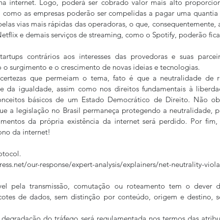
s na internet. Logo, poderá ser cobrado valor mais alto proporci
como as empresas poderão ser compelidas a pagar uma quantia a
pelas vias mais rápidas das operadoras, o que, consequentemente, 
etflix e demais serviços de streaming, como o Spotify, poderão fica
artups contrários aos interesses das provedoras e suas parceir
 o surgimento e o crescimento de novas ideias e tecnologias.
ncertezas que permeiam o tema, fato é que a neutralidade de r
 e da igualdade, assim como nos direitos fundamentais à liberda
onceitos básicos de um Estado Democrático de Direito. Não obs
ue a legislação no Brasil permaneça protegendo a neutralidade, poi
mentos da própria existência da internet será perdido. Por fim,
no da internet!
otocol.
s.net/our-response/expert-analysis/explainers/net-neutrality-violat
vel pela transmissão, comutação ou roteamento tem o dever de
otes de dados, sem distinção por conteúdo, origem e destino, ser
 degradação do tráfego será regulamentada nos termos das atribui