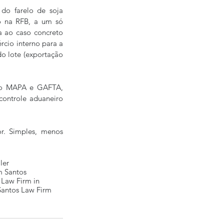
do farelo de soja 
o na RFB, a um só 
 ao caso concreto 
cio interno para a 
o lote (exportação 
lo MAPA e GAFTA, 
ontrole aduaneiro 
r. Simples, menos 
ler
 Santos
 Law Firm in
Santos Law Firm