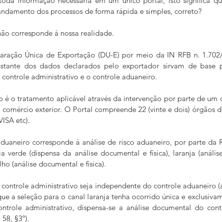
 toda informação necessária em um único portal, isto significa q
andamento dos processos de forma rápida e simples, correto?
 não corresponde à nossa realidade.
ração Única de Exportação (DU-E) por meio da IN RFB n. 1.702/1
stante dos dados declarados pelo exportador sirvam de base p
 controle administrativo e o controle aduaneiro.
o é o tratamento aplicável através da intervenção por parte de um
 comércio exterior. O Portal compreende 22 (vinte e dois) órgãos d
ISA etc).
aduaneiro corresponde à análise de risco aduaneiro, por parte da 
a verde (dispensa da análise documental e física), laranja (análi
lho (análise documental e física).
controle administrativo seja independente do controle aduaneiro (art
ue a seleção para o canal laranja tenha ocorrido única e exclusiva
ontrole administrativo, dispensa-se a análise documental do cont
58, §3º).