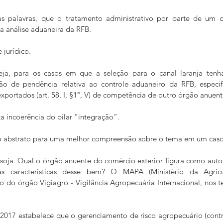
ras palavras, que o tratamento administrativo por parte de um 
a análise aduaneira da RFB.
 jurídico.
ja, para os casos em que a seleção para o canal laranja tenha
ão de pendência relativa ao controle aduaneiro da RFB, especif
exportados (art. 58, I, §1º, V) de competência de outro órgão anuen
ta incoerência do pilar “integração”.
 abstrato para uma melhor compreensão sobre o tema em um caso
 soja. Qual o órgão anuente do comércio exterior figura como aut
as características desse bem? O MAPA (Ministério da Agricul
 do órgão Vigiagro - Vigilância Agropecuária Internacional, nos te
017 estabelece que o gerenciamento de risco agropecuário (contro