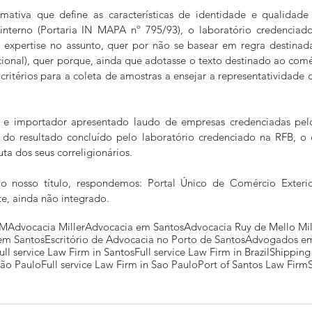
ativa que define as características de identidade e qualidade 
interno (Portaria IN MAPA nº 795/93), o laboratório credenciad
 expertise no assunto, quer por não se basear em regra destinada
cional), quer porque, ainda que adotasse o texto destinado ao comér
critérios para a coleta de amostras a ensejar a representatividade d
 e importador apresentado laudo de empresas credenciadas pe
 do resultado concluído pelo laboratório credenciado na RFB, o c
uta dos seus correligionários.
o nosso título, respondemos: Portal Único de Comércio Exterio
te, ainda não integrado. 
MM
Advocacia Miller
Advocacia em Santos
Advocacia Ruy de Mello Mil
 em Santos
Escritório de Advocacia no Porto de Santos
Advogados em
ull service Law Firm in Santos
Full service Law Firm in Brazil
Shipping
São Paulo
Full service Law Firm in Sao Paulo
Port of Santos Law Firm