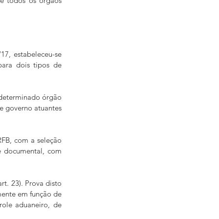
ue todos os órgãos 
7, estabeleceu-se 
ara dois tipos de 
 determinado órgão 
e governo atuantes 
RFB, com a seleção 
se documental, com 
. 23). Prova disto 
mente em função de 
role aduaneiro, de 