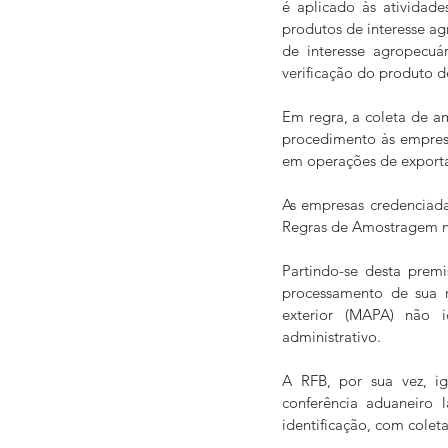
é aplicado às atividade
produtos de interesse ag
de interesse agropecuár
verificação do produto de 
Em regra, a coleta de amo
procedimento às empresa
em operações de exportaç
As empresas credenciada
Regras de Amostragem nº
Partindo-se desta prem
processamento de sua r
exterior (MAPA) não id
administrativo.
A RFB, por sua vez, i
conferência aduaneiro l
identificação, com colet