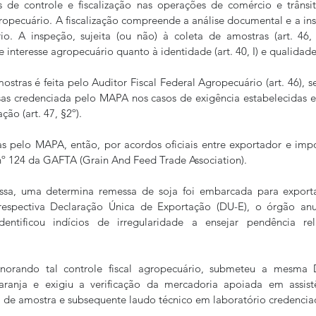
s de controle e fiscalização nas operações de comércio e trânsit
ropecuário. A fiscalização compreende a análise documental e a in
io. A inspeção, sujeita (ou não) à coleta de amostras (art. 46, 
interesse agropecuário quanto à identidade (art. 40, I) e qualidade (a
stras é feita pelo Auditor Fiscal Federal Agropecuário (art. 46), s
s credenciada pelo MAPA nos casos de exigência estabelecidas em 
ão (art. 47, §2º).
s pelo MAPA, então, por acordos oficiais entre exportador e impo
 124 da GAFTA (Grain And Feed Trade Association).  
issa, uma determina remessa de soja foi embarcada para exporta
espectiva Declaração Única de Exportação (DU-E), o órgão anu
entificou indícios de irregularidade a ensejar pendência rel
gnorando tal controle fiscal agropecuário, submeteu a mesma 
aranja e exigiu a verificação da mercadoria apoiada em assistê
a de amostra e subsequente laudo técnico em laboratório credenciad