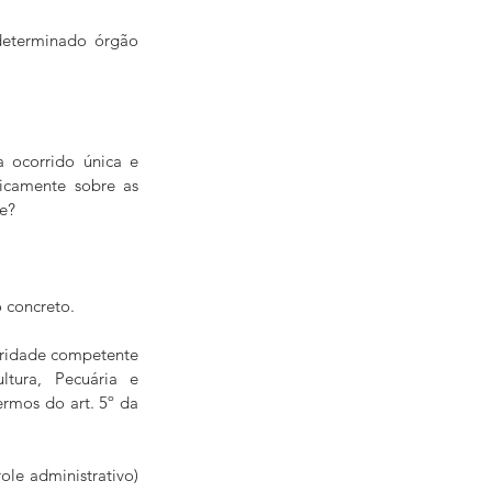
determinado órgão 
 ocorrido única e 
icamente sobre as 
te?
 concreto.
oridade competente 
tura, Pecuária e 
rmos do art. 5º da 
le administrativo) 