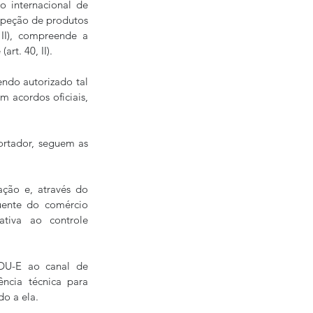
o internacional de 
speção de produtos 
II), compreende a 
rt. 40, II).
endo autorizado tal 
acordos oficiais, 
rtador, seguem as 
ção e, através do 
ente do comércio 
ativa ao controle 
DU-E ao canal de 
ncia técnica para 
o a ela.  