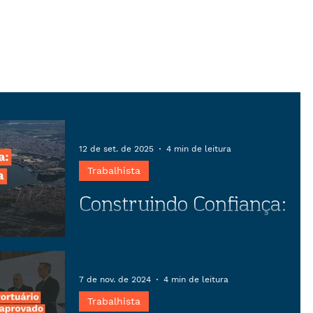
12 de set. de 2025
4 min de leitura
Trabalhista
Construindo Confiança:
O papel estratégico da
negociação coletiva
Descubra como o preparo estratégico
em negociações coletivas pode
7 de nov. de 2024
4 min de leitura
transformar conflitos em
Trabalhista
oportunidades, garantindo estabilidade