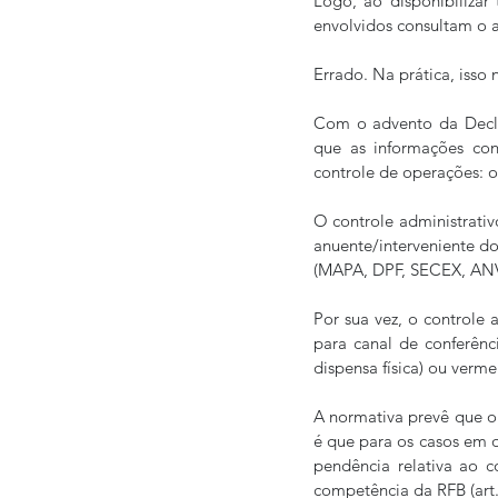
Logo, ao disponibilizar
envolvidos consultam o 
Errado. Na prática, isso
Com o advento da Decla
que as informações con
controle de operações: o
O controle administrativ
anuente/interveniente do
(MAPA, DPF, SECEX, ANV
Por sua vez, o controle 
para canal de conferênci
dispensa física) ou verme
A normativa prevê que o 
é que para os casos em q
pendência relativa ao c
competência da RFB (art. 