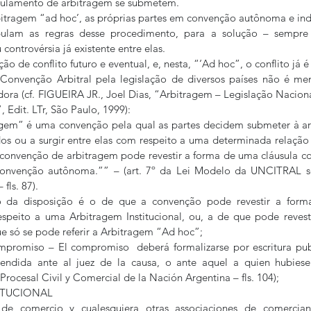
gulamento de arbitragem se submetem.
bitragem “ad hoc’, as próprias partes em convenção autônoma e in
ipulam as regras desse procedimento, para a solução – sempre
 controvérsia já existente entre elas.
ão de conflito futuro e eventual, e, nesta, “‘Ad hoc”, o conflito já é
onvenção Arbitral pela legislação de diversos países não é meno
a (cf. FIGUEIRA JR., Joel Dias, “Arbitragem – Legislação Nacional
 Edit. LTr, São Paulo, 1999):
gem” é uma convenção pela qual as partes decidem submeter à ar
dos ou a surgir entre elas com respeito a uma determinada relação j
 convenção de arbitragem pode revestir a forma de uma cláusula c
onvenção autônoma.”” – (art. 7º da Lei Modelo da UNCITRAL so
fls. 87).
 da disposição é o de que a convenção pode revestir a forma
espeito a uma Arbitragem Institucional, ou, a de que pode revest
 só se pode referir a Arbitragem “Ad hoc”;
mpromiso – El compromiso  deberá formalizarse por escritura publ
tendida ante al juez de la causa, o ante aquel a quien hubiese
rocesal Civil y Comercial de la Nación Argentina – fls. 104);
TITUCIONAL
de comercio y cualesquiera otras associaciones de comerciant