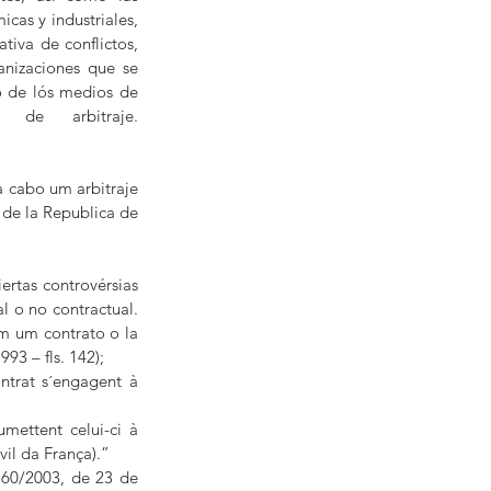
cas y industriales, 
iva de conflictos, 
anizaciones que se 
o de lós medios de 
de arbitraje. 
 cabo um arbitraje 
 de la Republica de 
ertas controvérsias 
 o no contractual. 
m um contrato o la 
3 – fls. 142);
ntrat s´engagent à 
mettent celui-ci à 
il da França).”
60/2003, de 23 de 