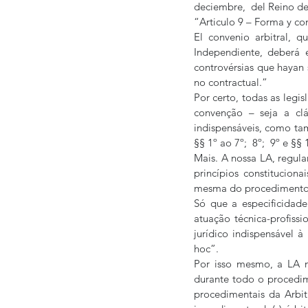
deciembre,  del Reino d
“Articulo 9 – Forma y con
El convenio arbitral, 
Independiente, deberá e
controvérsias que hayan 
no contractual.”
Por certo, todas as legi
convenção – seja a clá
indispensáveis, como tam
§§ 1º ao 7º;  8º;  9º e §§ 
Mais. A nossa LA, regula
princípios constituciona
mesma do procedimento fei
Só que a especificidade
atuação técnica-profiss
jurídico indispensável 
hoc”.
Por isso mesmo, a LA nã
durante todo o procedimen
procedimentais da Arbitr