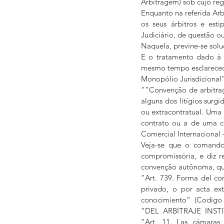
Arbitragem) sob cujo re
Enquanto na referida Ar
os seus árbitros e est
Judiciário, de questão ou
Naquela, previne-se soluç
E o tratamento dado à C
mesmo tempo esclarecedor
Monopólio Jurisdicional”,
“”Convenção de arbitra
alguns dos litígios surgi
ou extracontratual. Uma
contrato ou a de uma c
Comercial Internacional – 
Veja-se que o comando
compromissória, e diz r
convenção autônoma, que
“Art. 739. Forma del co
privado, o por acta ex
conocimiento”  (Codigo P
“DEL  ARBITRAJE  INS
“Art. 11. Las cámaras 