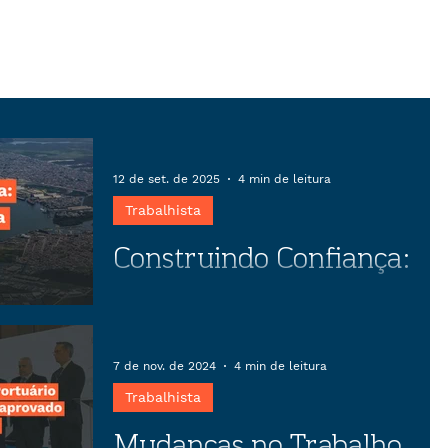
12 de set. de 2025
4 min de leitura
Trabalhista
Construindo Confiança:
O papel estratégico da
negociação coletiva
Descubra como o preparo estratégico
em negociações coletivas pode
7 de nov. de 2024
4 min de leitura
transformar conflitos em
Trabalhista
oportunidades, garantindo estabilidade
Mudanças no Trabalho
empresarial e benefícios para