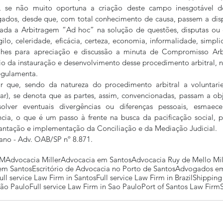
, se não muito oportuna a criação deste campo inesgotável de
ados, desde que, com total conhecimento de causa, passem a dispo
ada a Arbitragem “Ad hoc” na solução de questões, disputas ou co
ilo, celeridade, eficácia, certeza, economia, informalidade, simpli
-lhes para apreciação e discussão a minuta de Compromisso Arbi
 da instauração e desenvolvimento desse procedimento arbitral, n
egulamenta.
 que, sendo da natureza do procedimento arbitral a voluntarie
ar), se denota que as partes, assim, convencionadas, passam a obj
olver eventuais divergências ou diferenças pessoais, esmaece
ncia, o que é um passo à frente na busca da pacificação social, 
lantação e implementação da Conciliação e da Mediação Judicial.
ano - Adv. OAB/SP nº 8.871.
MM
Advocacia Miller
Advocacia em Santos
Advocacia Ruy de Mello Mil
 em Santos
Escritório de Advocacia no Porto de Santos
Advogados em
ull service Law Firm in Santos
Full service Law Firm in Brazil
Shipping
São Paulo
Full service Law Firm in Sao Paulo
Port of Santos Law Firm