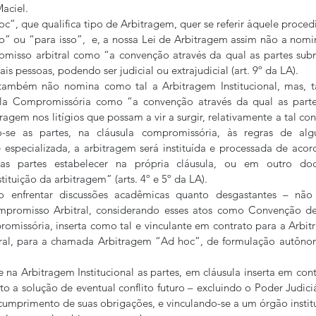
aciel.
c”, que qualifica tipo de Arbitragem, quer se referir àquele proced
o” ou “para isso”,  e, a nossa Lei de Arbitragem assim não a nomina
isso arbitral como “a convenção através da qual as partes subm
 pessoas, podendo ser judicial ou extrajudicial (art. 9º da LA).
ambém não nomina como tal a Arbitragem Institucional, mas, t
la Compromissória como “a convenção através da qual as parte
em nos litígios que possam a vir a surgir, relativamente a tal cont
-se as partes, na cláusula compromissória, às regras de algu
e especializada, a arbitragem será instituída e processada de acord
as partes estabelecer na própria cláusula, ou em outro do
ituição da arbitragem” (arts. 4º e 5º da LA).
 enfrentar discussões acadêmicas quanto desgastantes – não d
romisso Arbitral, considerando esses atos como Convenção de 
omissória, inserta como tal e vinculante em contrato para a Arbitra
ral, para a chamada Arbitragem “Ad hoc”, de formulação autôno
ue na Arbitragem Institucional as partes, em cláusula inserta em con
o a solução de eventual conflito futuro – excluindo o Poder Judiciá
cumprimento de suas obrigações, e vinculando-se a um órgão instit