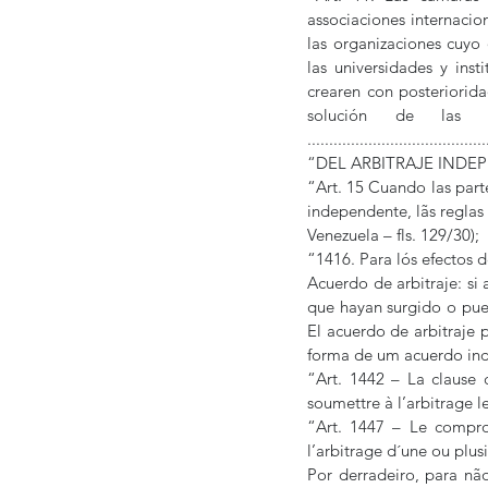
associaciones internacion
las organizaciones cuyo 
las universidades y ins
crearen con posteriorida
solución de las co
........................................
“DEL ARBITRAJE IND
“Art. 15 Cuando las part
independente, lãs reglas 
Venezuela – fls. 129/30);
“1416. Para lós efectos d
Acuerdo de arbitraje: si 
que hayan surgido o pued
El acuerdo de arbitraje 
forma de um acuerdo ind
“Art. 1442 – La clause c
soumettre à l’arbitrage le
“Art. 1447 – Le comprom
l’arbitrage d´une ou plu
Por derradeiro, para nã