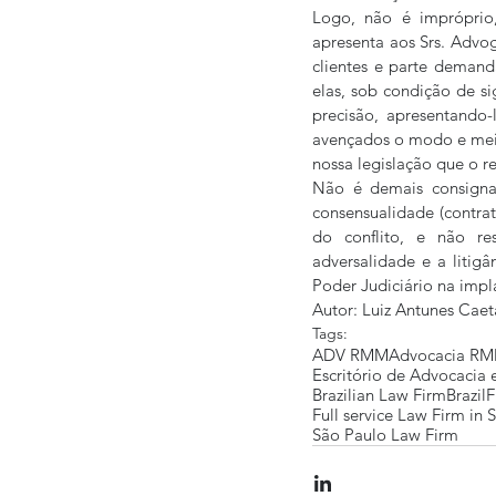
Logo, não é impróprio
apresenta aos Srs. Advog
clientes e parte demand
elas, sob condição de sig
precisão, apresentando
avençados o modo e meio
nossa legislação que o r
Não é demais consignar
consensualidade (contrat
do conflito, e não res
adversalidade e a litigâ
Poder Judiciário na imp
Autor: Luiz Antunes Caet
Tags:
ADV RMM
Advocacia R
Escritório de Advocacia
Brazilian Law Firm
Brazil
F
Full service Law Firm in 
São Paulo Law Firm