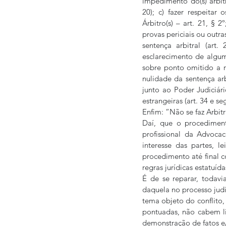
impedimento do(s) árbitr
20); c) fazer respeitar 
Árbitro(s) – art. 21, §
provas periciais ou outras
sentença arbitral (art.
esclarecimento de algum
sobre ponto omitido a res
nulidade da sentença arbi
junto ao Poder Judiciári
estrangeiras (art. 34 e seg
Enfim: “Não se faz Arbi
Daí, que o procedimen
profissional da Advoca
interesse das partes, l
procedimento até final c
regras jurídicas estatuí
É de se reparar, todavi
daquela no processo judi
tema objeto do conflito,
pontuadas, não cabem lit
demonstração de fatos e/