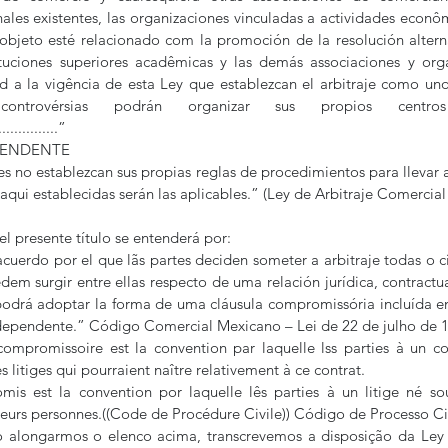
ales existentes, las organizaciones vinculadas a actividades econômi
objeto esté relacionado com la promoción de la resolución alternat
tituciones superiores acadêmicas y las demás associaciones y org
d a la vigência de esta Ley que establezcan el arbitraje como un
ntrovérsias podrán organizar sus propios centros 
................”
EPENDENTE
es no establezcan sus propias reglas de procedimientos para llevar a
aqui establecidas serán las aplicables.” (Ley de Arbitraje Comercial
el presente título se entenderá por:
acuerdo por el que lãs partes deciden someter a arbitraje todas o ci
em surgir entre ellas respecto de uma relación jurídica, contractual
podrá adoptar la forma de uma cláusula compromissória incluída e
ependente.” Código Comercial Mexicano – Lei de 22 de julho de 199
ompromissoire est la convention par laquelle lss parties à un co
s litiges qui pourraient naître relativement à ce contrat.
is est la convention por laquelle lês parties à un litige né sou
sieurs personnes.((Code de Procédure Civile)) Código de Processo Civ
o alongarmos o elenco acima, transcrevemos a disposição da Ley 