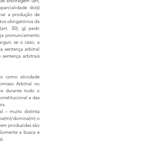
e arbitragem (art, 
parcialidade do(s) 
har a produção de 
tos obrigatórios da 
art. 30); g) pedir 
ja pronunciamento 
rguir, se o caso, a 
a sentença arbitral 
sentença arbitrais 
o como atividade 
isso Arbitral no 
te durante todo o 
nstitucional e das 
os.
l – muito distinta 
ece(m)/domina(m) o 
rem produzidas são 
 Somente a busca e 
).