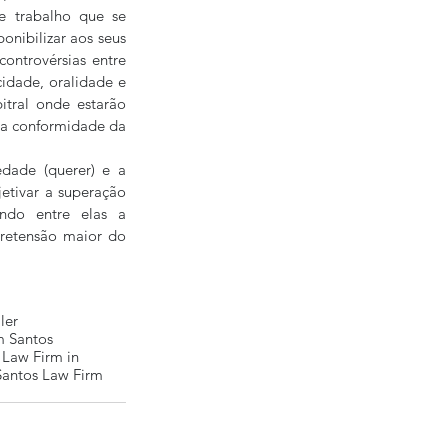
 trabalho que se 
nibilizar aos seus 
ntrovérsias entre 
cidade, oralidade e 
tral onde estarão 
a conformidade da 
dade (querer) e a 
etivar a superação 
ndo entre elas a 
pretensão maior do 
ler
 Santos
 Law Firm in
Santos Law Firm