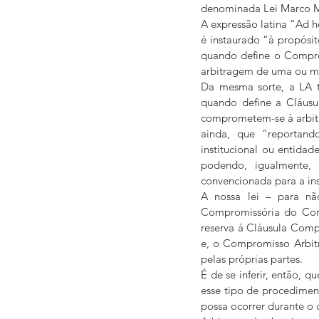
denominada Lei Marco M
A expressão latina “Ad ho
é instaurado “à propósit
quando define o Comprom
arbitragem de uma ou mais
Da mesma sorte, a LA t
quando define a Cláusu
comprometem-se à arbitrag
ainda, que “reportando
institucional ou entidad
podendo, igualmente, 
convencionada para a inst
A nossa lei – para não
Compromissória do Comp
reserva à Cláusula Compr
e, o Compromisso Arbit
pelas próprias partes.
É de se inferir, então, q
esse tipo de procediment
possa ocorrer durante o 