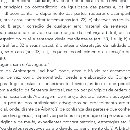
o(s), bem como nulidade, invalidade ou ineficácia da convenção d
os princípios do contraditório, da igualdade das partes e, da im
 2º;  d) acompanhar o depoimento das partes, requerer e acompan
, ouvir e/ou contraditar testemunhas (art. 22); e) observar os requisi
 26); f) arguir correção de qualquer erro material da sentença (
a obscuridade, duvida ou contradição da sentença arbitral, ou ha
peito do qual a sentença devia manifestar-se (art. 30, I e II); h) a
tral (art. 32 e seus incisos); i) pleitear a decretação da nulidade d
o, se o caso (art. 33); e j) requerer reconhecimento e execução de 
s.).
tragem, sem o Advogado.”
to da Arbitragem “ad hoc” pode, deve e há de ser encampad
cia, de vez, como demonstrado, desde a elaboração do Comprom
eigas, foge a estas o conhecimento técnico-jurídico e que persis
om a edição da Sentença Arbitral, regido por princípios de ordem co
das na nossa Lei de Arbitragem, de manejo dos profissionais advogad
a, a postura dos profissionais advogados no procedimento arbitra
cial, onde, diante de Árbitro(s) de confiança das partes e que conh
 - as divergências, respectivos pedidos e a produção de provas a se
igância de má-fé, expedientes procrastinatórios, estratégias etc.
ou direitos respectivos para o devido convencimento do(s) Árbitro(s