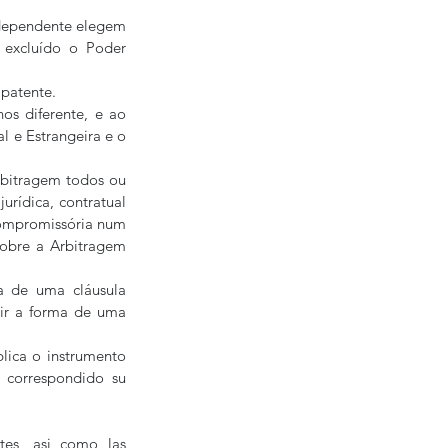
dependente elegem 
 excluído o Poder 
 patente.
s diferente, e ao 
 e Estrangeira e o 
bitragem todos ou 
urídica, contratual 
ompromissória num 
bre a Arbitragem 
 de uma cláusula 
ir a forma de uma 
ica o instrumento 
 correspondido su 
es, asi como las 