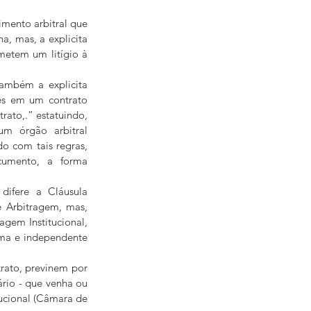
imento arbitral que 
, mas, a explicita 
etem um litígio à 
ambém a explicita 
s em um contrato 
rato,.” estatuindo, 
m órgão arbitral 
o com tais regras, 
cumento, a forma 
ifere a Cláusula 
Arbitragem, mas, 
gem Institucional, 
ma e independente 
trato, previnem por 
rio - que venha ou 
ucional (Câmara de 