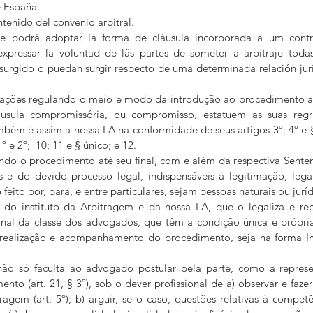
e España:
tenido del convenio arbitral.
que podrá adoptar la forma de cláusula incorporada a um cont
xpressar la voluntad de lãs partes de someter a arbitraje todas
surgido o puedan surgir respecto de uma determinada relación juríd
slações regulando o meio e modo da introdução ao procedimento arb
usula compromissória, ou compromisso, estatuem as suas regra
bém é assim a nossa LA na conformidade de seus artigos 3º; 4º e §§ 1
1º e 2º;  10; 11 e § único; e 12.
ndo o procedimento até seu final, com e além da respectiva Sentenç
is e do devido processo legal, indispensáveis à legitimação, lega
to por, para, e entre particulares, sejam pessoas naturais ou juríd
 do instituto da Arbitragem e da nossa LA, que o legaliza e reg
ional da classe dos advogados, que têm a condição única e própri
à realização e acompanhamento do procedimento, seja na forma Ins
o só faculta ao advogado postular pela parte, como a representá
to (art. 21, § 3º), sob o dever profissional de a) observar e fazer
agem (art. 5º); b) arguir, se o caso, questões relativas à competê