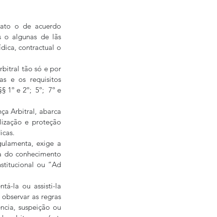
rato o de acuerdo 
 o algunas de lãs 
ica, contractual o 
itral tão só e por 
s e os requisitos 
º e 2º;  5º;  7º e 
a Arbitral, abarca 
lização e proteção 
icas.
ulamenta, exige a 
a do conhecimento 
titucional ou “Ad 
-la ou assisti-la 
 observar as regras 
ncia, suspeição ou 