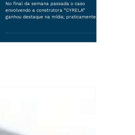
a pagar?
No final da semana passada o caso
envolvendo a construtora “CYRELA”
ganhou destaque na mídia; praticamente
todo portal jurídico noticiou...