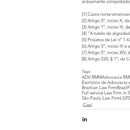
arduamente conquistado
[1] Casos norte-americano
[2] Artigo 5º, inciso X, 
[3] Artigo 1º, inciso III, 
[4] “A tutela da dignida
[5] Projetos de Lei nº 1
[6] Artigo 5º, inciso IV 
[7] Artigo 5º, inciso XIV,
[8] Artigo 220, § 1º, da 
Tags:
ADV RMM
Advocacia R
Escritório de Advocacia
Brazilian Law Firm
Brazil
F
Full service Law Firm in 
São Paulo Law Firm
LGP
Cível