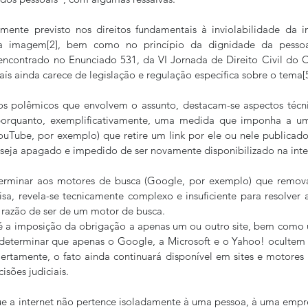
amente previsto nos direitos fundamentais à inviolabilidade da i
a imagem[2], bem como no princípio da dignidade da pessoa
encontrado no Enunciado 531, da VI Jornada de Direito Civil do C
aís ainda carece de legislação e regulação específica sobre o tema[5
os polêmicos que envolvem o assunto, destacam-se aspectos técnic
, porquanto, exemplificativamente, uma medida que imponha a um
ouTube, por exemplo) que retire um link por ele ou nele publicad
o seja apagado e impedido de ser novamente disponibilizado na inte
rminar aos motores de busca (Google, por exemplo) que remova
sa, revela-se tecnicamente complexo e insuficiente para resolver 
 a razão de ser de um motor de busca.
é a imposição da obrigação a apenas um ou outro site, bem como 
determinar que apenas o Google, a Microsoft e o Yahoo! ocultem d
ertamente, o fato ainda continuará disponível em sites e motores
isões judiciais.
que a internet não pertence isoladamente à uma pessoa, à uma empre