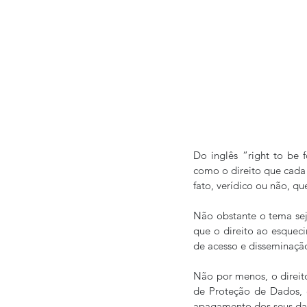
Do inglês “right to be 
como o direito que cada 
fato, verídico ou não, qu
Não obstante o tema seja
que o direito ao esqueci
de acesso e disseminaçã
Não por menos, o direi
de Proteção de Dados, e
apagamento dos seus dad