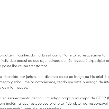
forgotten”, conhecido no Brasil como “direito ao esquecimento”, 
indivíduo possui de que seja retirado ou não levado à exposição p
e possa lhe causar transtornos.
 debatido por juristas em diversos casos ao longo da história[1], 
mento ganhou maior notoriedade, tendo em vista o avanço da inter
o de informações.
to ao esquecimento ganhou um artigo próprio no corpo da GDPR (
m inglês), a qual estabelece o direito “de obter do responsável 
os pessoais”, com algumas ressalvas.