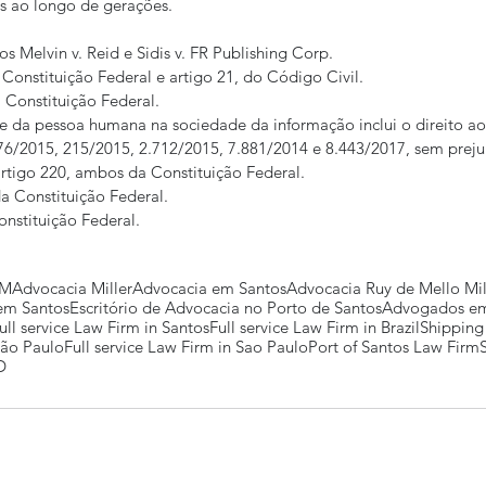
s ao longo de gerações.
s Melvin v. Reid e Sidis v. FR Publishing Corp.
da Constituição Federal e artigo 21, do Código Civil.
da Constituição Federal.
de da pessoa humana na sociedade da informação inclui o direito a
.676/2015, 215/2015, 2.712/2015, 7.881/2014 e 8.443/2017, sem preju
e artigo 220, ambos da Constituição Federal.
 da Constituição Federal.
Constituição Federal.
MM
Advocacia Miller
Advocacia em Santos
Advocacia Ruy de Mello Mil
 em Santos
Escritório de Advocacia no Porto de Santos
Advogados em
ull service Law Firm in Santos
Full service Law Firm in Brazil
Shipping
São Paulo
Full service Law Firm in Sao Paulo
Port of Santos Law Firm
D