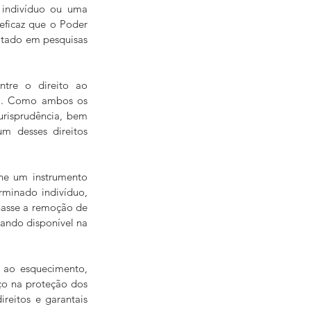
 indivíduo ou uma 
eficaz que o Poder 
ltado em pesquisas 
tre o direito ao 
8]. Como ambos os 
urisprudência, bem 
 desses direitos 
ne um instrumento 
rminado indivíduo, 
nasse a remoção de 
ando disponível na 
 ao esquecimento, 
o na proteção dos 
reitos e garantais 