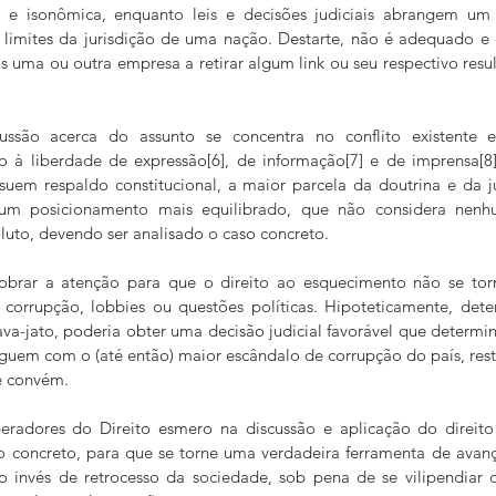
 e isonômica, enquanto leis e decisões judiciais abrangem um
 limites da jurisdição de uma nação. Destarte, não é adequado e 
s uma ou outra empresa a retirar algum link ou seu respectivo resu
ssão acerca do assunto se concentra no conflito existente en
o à liberdade de expressão[6], de informação[7] e de imprensa[
suem respaldo constitucional, a maior parcela da doutrina e da j
 posicionamento mais equilibrado, que não considera nenhum
uto, devendo ser analisado o caso concreto.
dobrar a atenção para que o direito ao esquecimento não se tor
, corrupção, lobbies ou questões políticas. Hipoteticamente, dete
va-jato, poderia obter uma decisão judicial favorável que determi
liguem com o (até então) maior escândalo de corrupção do país, rest
e convém.
eradores do Direito esmero na discussão e aplicação do direito
o concreto, para que se torne uma verdadeira ferramenta de avanç
o invés de retrocesso da sociedade, sob pena de se vilipendiar di