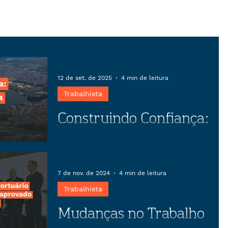
12 de set. de 2025
4 min de leitura
Trabalhista
Construindo Confiança:
O papel estratégico da
negociação coletiva
Descubra como o preparo estratégico
em negociações coletivas pode
7 de nov. de 2024
4 min de leitura
transformar conflitos em
Trabalhista
oportunidades, garantindo estabilidade
Mudanças no Trabalho
empresarial e benefícios para
trabalhadores.