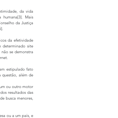
ntimidade, da vida 
 humana[3]. Mais 
onselho da Justiça 
].
os da efetividade 
 determinado site 
o não se demonstra 
rnet.
m estipulado fato 
a questão, além de 
um ou outro motor 
os resultados das 
 de busca menores, 
sa ou a um país, e 