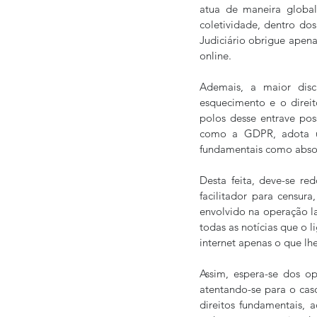
atua de maneira global
coletividade, dentro dos
Judiciário obrigue apena
online.
Ademais, a maior discu
esquecimento e o direit
polos desse entrave pos
como a GDPR, adota um
fundamentais como absol
Desta feita, deve-se re
facilitador para censura
envolvido na operação la
todas as notícias que o 
internet apenas o que lh
Assim, espera-se dos op
atentando-se para o cas
direitos fundamentais, a