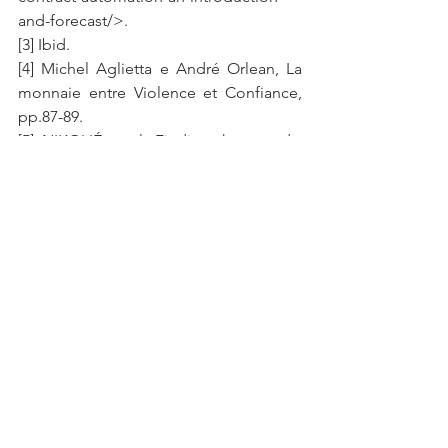
and-forecast/>.
[3] Ibid.
[4] Michel Aglietta e André Orlean, La 
monnaie entre Violence et Confiance, 
pp.87-89.
[5] NIKOLIÉ et al. Finding the greedy, 
prodigal, and suicidal contracts at 
scale.Disponível em: < 
https://arxiv.org/abs/1802.06038>.
[6] OLIVEIRA, Eliana. Tecnologia do 
bitcoin vai ajudar comércio, diz diretor-
geral da OMC. O Globo. Disponível 
em: 
<https://oglobo.globo.com/economia
/tecnologia-do-bitcoin-vai-ajudar-
comercio-diz-diretor-geral-da-omc-
22309082#ixzz5FmgVLKK8>.
Tags:
ADV RMM
Advocacia RMM
Advocacia Miller