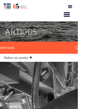
ARTIGOS
ARTIGOS
Todos os posts
Todos os posts
Marítimo
Trabalhista
Sindical
Cível
Regulatório
Tributário