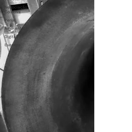
Negociação
Coletiva
Penal
Ambiental
Digital
Eventos