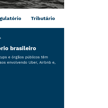
gulatório
Tributário
a
rio brasileiro
ups e órgãos públicos têm
sos envolvendo Uber, Airbnb e,