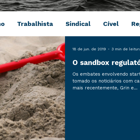
mo
Trabalhista
Sindical
Cível
Re
Penal
Ambiental
Digital
Eventos
18 de jun. de 2019
3 min de leitur
O sandbox regulató
Os embates envolvendo start
tomado os noticiários com ca
mais recentemente, Grin e...