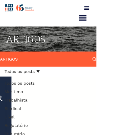
ARTIGOS
ARTIGOS
Todos os posts
Todos os posts
Marítimo
Trabalhista
Sindical
Cível
Regulatório
Tributário