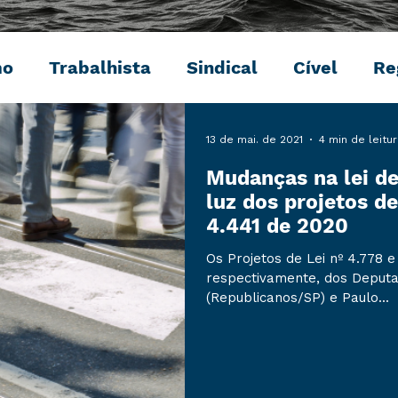
mo
Trabalhista
Sindical
Cível
Re
Penal
Ambiental
Digital
Eventos
13 de mai. de 2021
4 min de leitu
Mudanças na lei de 
luz dos projetos de
4.441 de 2020
Os Projetos de Lei nº 4.778 e
respectivamente, dos Deput
(Republicanos/SP) e Paulo...