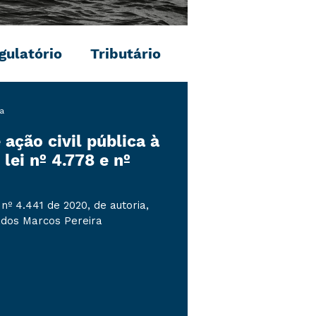
gulatório
Tributário
ra
ação civil pública à
 lei nº 4.778 e nº
 nº 4.441 de 2020, de autoria,
ados Marcos Pereira