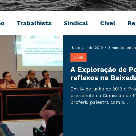
mo
Trabalhista
Sindical
Cível
Re
Penal
Ambiental
Digital
Eventos
18 de jun. de 2019
3 min de leitur
Cível
A Exploração de Pe
reflexos na Baixad
Em 14 de junho de 2019 o Pr
presidente da Comissão de P
proferiu palestra com o...