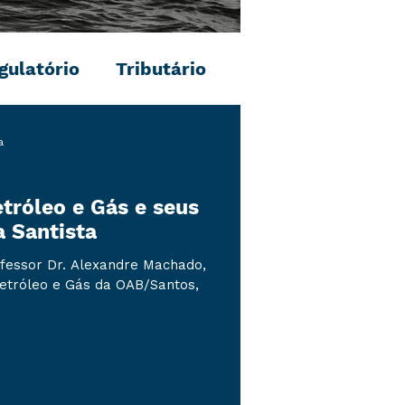
gulatório
Tributário
a
tróleo e Gás e seus
a Santista
ofessor Dr. Alexandre Machado,
etróleo e Gás da OAB/Santos,