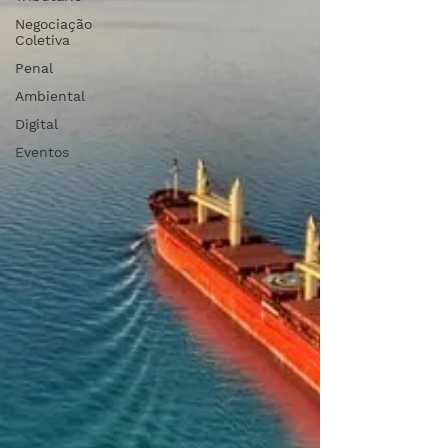
Negociação
Coletiva
Penal
Ambiental
Digital
Eventos