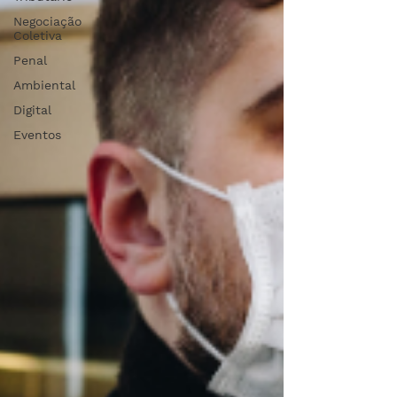
Negociação
Coletiva
Penal
Ambiental
Digital
Eventos