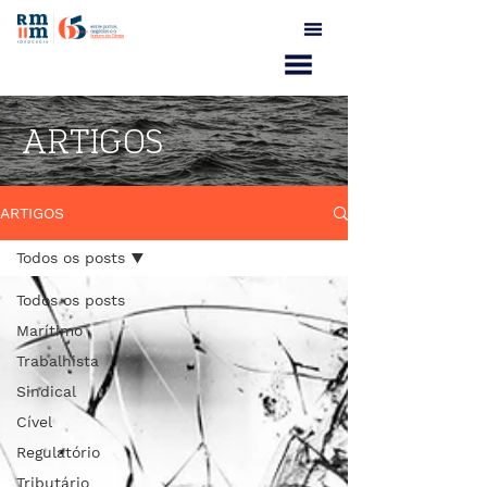
ARTIGOS
ARTIGOS
Todos os posts
Todos os posts
Marítimo
Trabalhista
Sindical
Cível
Regulatório
Tributário