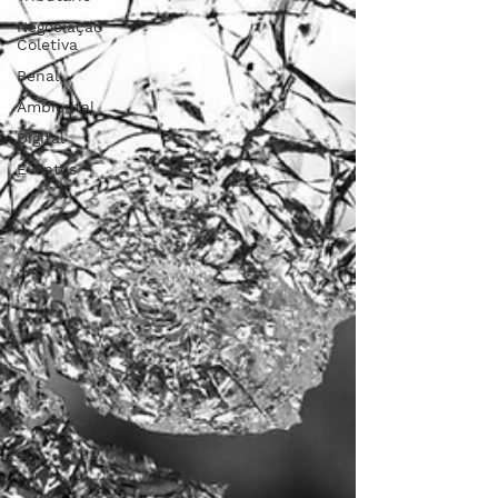
Negociação
Coletiva
Penal
Ambiental
Digital
Eventos