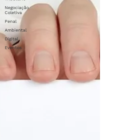
Negociação
Coletiva
Penal
Ambiental
Digital
Eventos