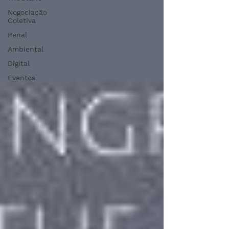
Negociação
Coletiva
Penal
Ambiental
Digital
Eventos