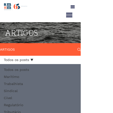
ARTIGOS
ARTIGOS
Todos os posts
Todos os posts
Marítimo
Trabalhista
Sindical
Cível
Regulatório
Tributário