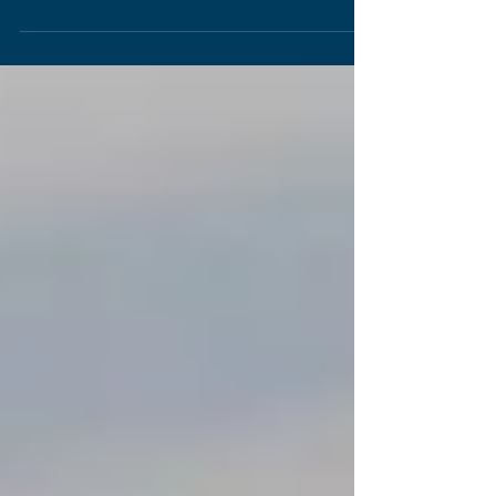
Provisória 945/2020, por 65 votos a 8, que
versava,...