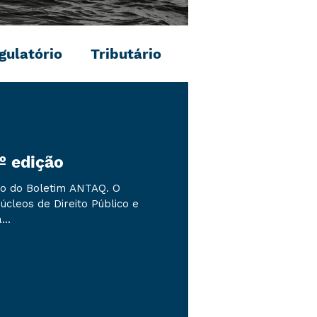
gulatório
Tributário
º edição
ão do Boletim ANTAQ. O
úcleos de Direito Público e
...