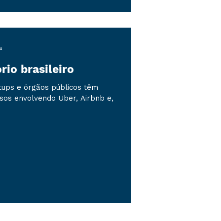
a
rio brasileiro
ups e órgãos públicos têm
sos envolvendo Uber, Airbnb e,