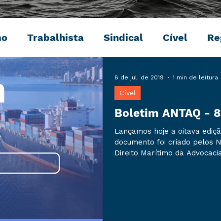
mo
Trabalhista
Sindical
Cível
Re
Penal
Ambiental
Digital
Eventos
8 de jul. de 2019
1 min de leitura
Cível
Boletim ANTAQ - 8
Lançamos hoje a oitava ediç
documento foi criado pelos N
Direito Marítimo da Advocacia