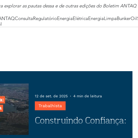
ra explorar as pautas dessa e de outras edições do Boletim ANTAQ
ANTAQ
Consulta
Regulatório
EnergiaElétrica
EnergiaLimpa
BunkerOil
l
12 de set. de 2025
4 min de leitura
Trabalhista
Construindo Confiança:
O papel estratégico da