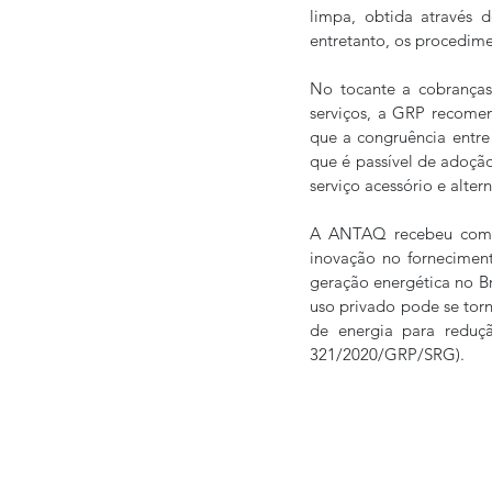
limpa, obtida através d
entretanto, os procedime
No tocante a cobranças 
serviços, a GRP recomen
que a congruência entre 
que é passível de adoção
serviço acessório e alte
A ANTAQ recebeu com b
inovação no forneciment
geração energética no Br
uso privado pode se torn
de energia para reduç
321/2020/GRP/SRG).