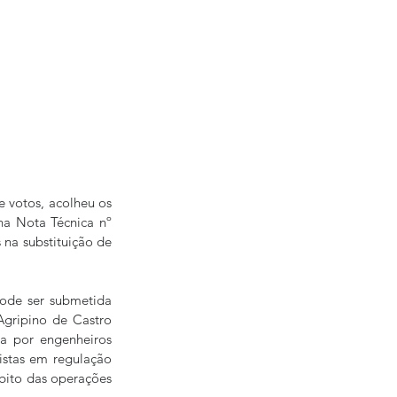
 votos, acolheu os 
a Nota Técnica nº 
na substituição de 
pode ser submetida 
ripino de Castro 
a por engenheiros 
istas em regulação 
ito das operações 