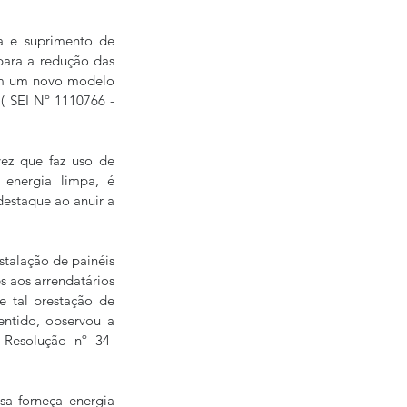
a e suprimento de 
para a redução das 
em um novo modelo 
( SEI Nº 1110766 - 
ez que faz uso de 
 energia limpa, é 
estaque ao anuir a 
talação de painéis 
 aos arrendatários 
 tal prestação de 
entido, observou a 
 Resolução nº 34-
a forneça energia 