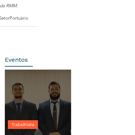
 da RMM. 
SetorPortuário
Eventos
Trabalhista