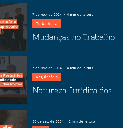
negociação coletiva
Descubra como o preparo estratégico
em negociações coletivas pode
7 de nov. de 2024
4 min de leitura
transformar conflitos em
Trabalhista
oportunidades, garantindo estabilidade
Mudanças no Trabalho
empresarial e benefícios para
trabalhadores.
Portuário previstas no
anteprojeto aprovado
Artigo sobre as mudanças no Trabalho
Portuário previstas no anteprojeto
pela CEPORTOS
7 de nov. de 2024
4 min de leitura
aprovado pela CEPORTOS
Regulatório
Natureza Jurídica dos
Serviços Portuários e
sua Correlação com a
Artigo sobre a natureza jurídica dos
serviços portuários e sua correlação
Modicidade Tarifária no
30 de set. de 2024
2 min de leitura
com a modicidade tributária no