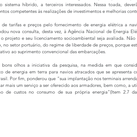
o sistema híbrido, a terceiros interessados. Nessa toada, deverã
ntos competentes às realizações de investimentos e melhorias contr
de tarifas e preços pelo fornecimento de energia elétrica a nav
dou nova consulta, desta vez, à Agência Nacional de Energia Elét
o projeto e seu licenciamento socioambiental seja avaliada. Não o
, no setor portuário, do regime de liberdade de preços, porque es
rnativo ao suprimento convencional das embarcações.
ons olhos a iniciativa da pesquisa, na medida em que conside
o de energia em terra para navios atracados que se apresenta co
asil. Por fim, ponderou que “sua implantação nos terminais arrenda
ar mais um serviço a ser oferecido aos armadores, bem como, a util
ão de custos no consumo de sua própria energia”(Item 2.7 da