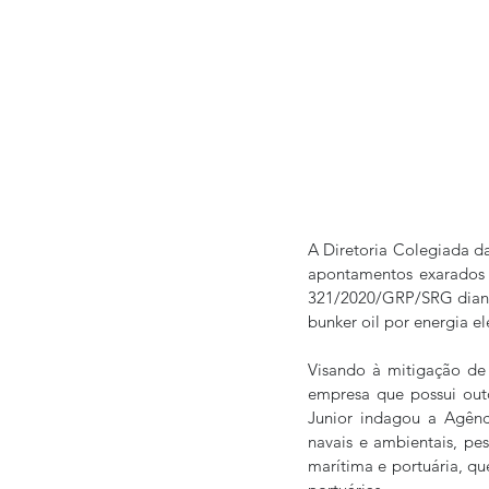
A Diretoria Colegiada d
apontamentos exarados 
321/2020/GRP/SRG diante 
bunker oil por energia el
Visando à mitigação de i
empresa que possui out
Junior indagou a Agênci
navais e ambientais, pes
marítima e portuária, q