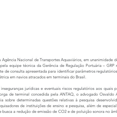
a Agência Nacional de Transportes Aquaviários, em unanimidade de
pela equipe técnica da Gerência de Regulação Portuária – GRP n
de consulta apresentada para identificar parâmetros regulatórios 
étrica em navios atracados em terminais do Brasil.
nseguranças jurídicas e eventuais riscos regulatórios aos quais 
orga de terminal concedida pela ANTAQ, o advogado Osvaldo Ag
a sobre determinadas questões relativas à pesquisa desenvolvid
quisadores de instituições de ensino e pesquisa, além de especial
ue busca a redução de emissão de CO2 e de poluição sonora no âmb