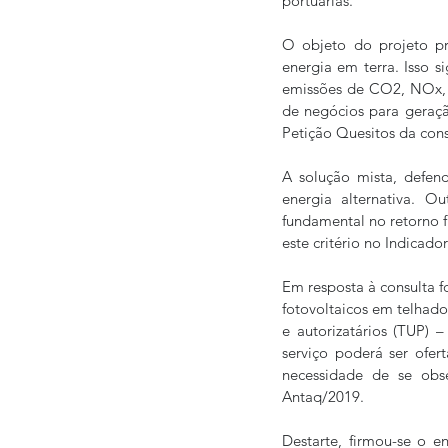
portuárias.
O objeto do projeto pr
energia em terra. Isso s
emissões de CO2, NOx, 
de negócios para geração
Petição Quesitos da consu
A solução mista, defend
energia alternativa. O
fundamental no retorno f
este critério no Indica
Em resposta à consulta f
fotovoltaicos em telhado
e autorizatários (TUP) 
serviço poderá ser ofer
necessidade de se obs
Antaq/2019.
Destarte, firmou-se o e