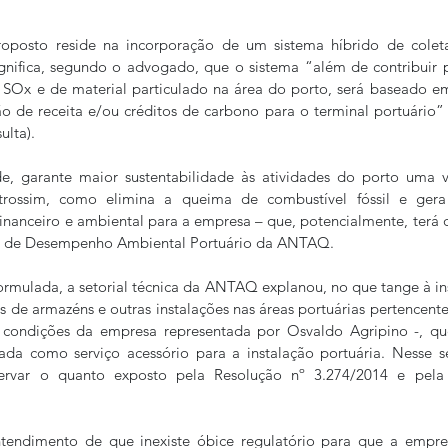
oposto reside na incorporação de um sistema híbrido de colet
ignifica, segundo o advogado, que o sistema “além de contribuir 
SOx e de material particulado na área do porto, será baseado 
 de receita e/ou créditos de carbono para o terminal portuário” 
lta). 
e, garante maior sustentabilidade às atividades do porto uma v
utrossim, como elimina a queima de combustível fóssil e gera
inanceiro e ambiental para a empresa – que, potencialmente, terá d
dor de Desempenho Ambiental Portuário da ANTAQ.
ormulada, a setorial técnica da ANTAQ explanou, no que tange à ins
s de armazéns e outras instalações nas áreas portuárias pertencentes
– condições da empresa representada por Osvaldo Agripino -, que
tada como serviço acessório para a instalação portuária. Nesse s
ervar o quanto exposto pela Resolução nº 3.274/2014 e pela
ntendimento de que inexiste óbice regulatório para que a empres