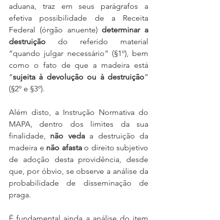
aduana, traz em seus parágrafos a 
efetiva possibilidade de a Receita 
Federal (órgão anuente) 
determinar a 
destruição
 do referido material 
“quando julgar necessário” (§1º), bem 
como o fato de que a madeira está 
“
sujeita à devolução ou à destruição
” 
(§2º e §3º).
Além disto, a Instrução Normativa do 
MAPA, dentro dos limites da sua 
finalidade, 
não veda
 a destruição da 
madeira e 
não afasta
 o direito subjetivo 
de adoção desta providência, desde 
que, por óbvio, se observe a análise da 
probabilidade de disseminação de 
praga.
É fundamental ainda a análise do item 