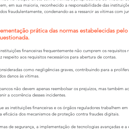
tem, em sua maioria, reconhecido a responsabilidade das instituiçõe
idos fraudulentamente, condenando-as a ressarcir as vítimas com jur
lementação prática das normas estabelecidas pelo
questionada.
instituições financeiras frequentemente não cumprem os requisitos r
 respeito aos requisitos necessários para abertura de contas.
onsideradas como negligências graves, contribuindo para a prolifer
os danos às vítimas.
bancos não devem apenas reembolsar os prejuízos, mas também ad
nir a ocorrência desses incidentes.
ue as instituições financeiras e os órgãos reguladores trabalhem em
a eficácia dos mecanismos de proteção contra fraudes digitais.
rmas de segurança, a implementação de tecnologias avançadas e a 