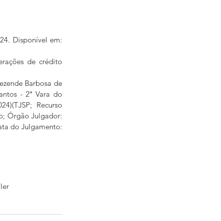
. Datafolha, 2024. Disponível em: 
rações de crédito 
Rezende Barbosa de 
ntos - 2ª Vara do 
24)(TJSP;  Recurso 
o; Órgão Julgador: 
ata do Julgamento: 
ler