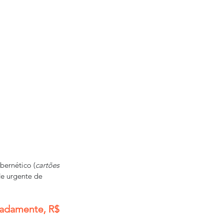
bernético (
cartões 
de urgente de 
madamente, R$ 