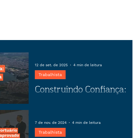
12 de set. de 2025
4 min de leitura
Trabalhista
Construindo Confiança:
O papel estratégico da
negociação coletiva
Descubra como o preparo estratégico
em negociações coletivas pode
7 de nov. de 2024
4 min de leitura
transformar conflitos em
Trabalhista
oportunidades, garantindo estabilidade