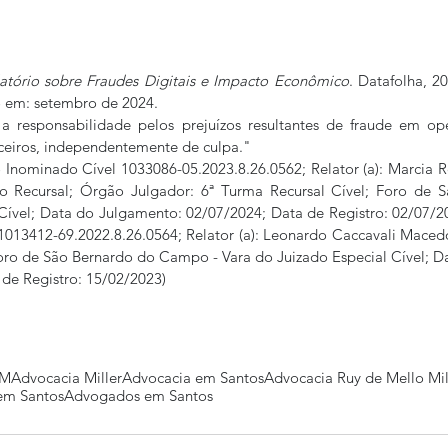
atório sobre Fraudes Digitais e Impacto Econômico
o em: setembro de 2024.
 responsabilidade pelos prejuízos resultantes de fraude em ope
rceiros, independentemente de culpa."
o Inominado Cível 1033086-05.2023.8.26.0562; Relator (a): Marcia 
io Recursal; Órgão Julgador: 6ª Turma Recursal Cível; Foro de Sa
Cível; Data do Julgamento: 02/07/2024; Data de Registro: 02/07/20
1013412-69.2022.8.26.0564; Relator (a): Leonardo Caccavali Maced
oro de São Bernardo do Campo - Vara do Juizado Especial Cível; D
de Registro: 15/02/2023)
MM
Advocacia Miller
Advocacia em Santos
Advocacia Ruy de Mello Mil
 em Santos
Advogados em Santos