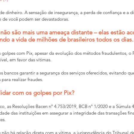
de dinheiro. A sensação de insegurança, a perda de confiança e a di
do de você podem ser devastadoras.
s não são mais uma ameaça distante – elas estão a
ando a vida de milhões de brasileiros todos os dias.
 golpes com Pix, apesar da evolução dos métodos fraudulentos, o P
ível, em favor das vítimas. 
s bancos garantir a segurança dos serviços oferecidos, evitando qu
 para realizar fraudes.
dar com os golpes por Pix?
ico, as Resoluções Bacen nº 4.753/2019, BCB nº 1/2020 e a Súmula 
dade das instituições em assegurar a integridade das transações fina
es.
o há relação direta com a vítima, a jurisprudência do Tribunal de