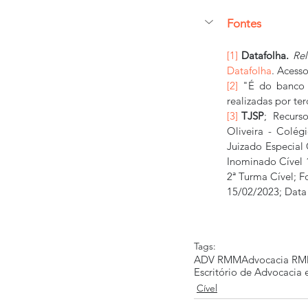
Fontes
[1]
Datafolha.
Rel
Datafolha
. Acess
[2]
 "É do banco a
realizadas por te
[3]
TJSP
;  Recurs
Oliveira - Colég
Juizado Especial 
Inominado Cível 
2ª Turma Cível; F
15/02/2023; Data 
Tags:
ADV RMM
Advocacia R
Escritório de Advocacia
Cível