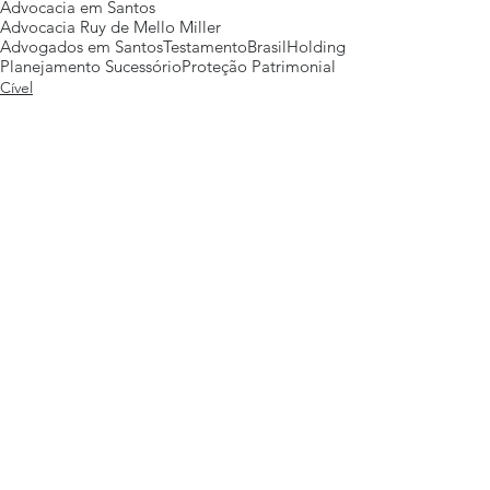
Advocacia em Santos
Advocacia Ruy de Mello Miller
Advogados em Santos
Testamento
Brasil
Holding
Planejamento Sucessório
Proteção Patrimonial
Cível
Posts Em Destaque
Eventos