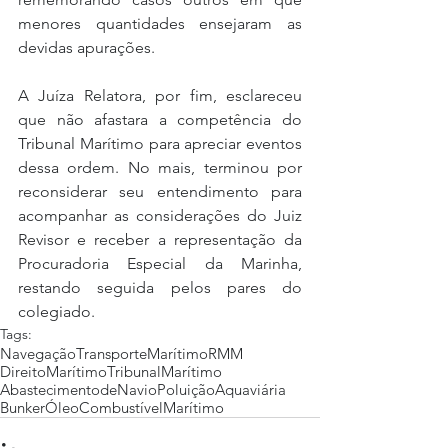
menores quantidades ensejaram as 
devidas apurações.
A Juíza Relatora, por fim, esclareceu 
que não afastara a competência do 
Tribunal Marítimo para apreciar eventos 
dessa ordem. No mais, terminou por 
reconsiderar seu entendimento para 
acompanhar as considerações do Juiz 
Revisor e receber a representação da 
Procuradoria Especial da Marinha, 
restando seguida pelos pares do 
colegiado. 
Tags:
Navegação
TransporteMarítimo
RMM
DireitoMarítimo
TribunalMarítimo
AbastecimentodeNavio
PoluiçãoAquaviária
Bunker
ÓleoCombustívelMarítimo