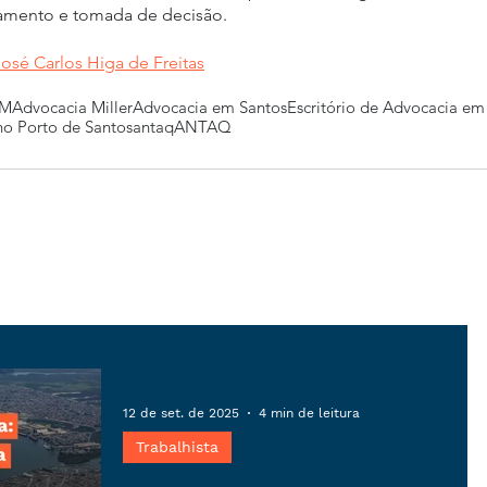
amento e tomada de decisão.
José Carlos Higa de Freitas
MM
Advocacia Miller
Advocacia em Santos
Escritório de Advocacia em
no Porto de Santos
antaq
ANTAQ
12 de set. de 2025
4 min de leitura
Trabalhista