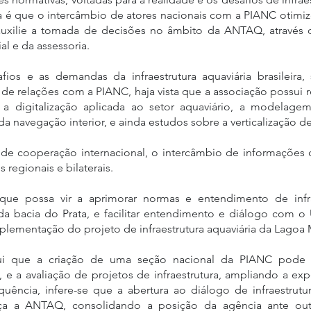
iva é que o intercâmbio de atores nacionais com a PIANC otim
auxilie a tomada de decisões no âmbito da ANTAQ, através d
ial e da assessoria.
ios e as demandas da infraestrutura aquaviária brasileira,
de relações com a PIANC, haja vista que a associação possui 
digitalização aplicada ao setor aquaviário, a modelage
 navegação interior, e ainda estudos sobre a verticalização de
 de cooperação internacional, o intercâmbio de informaçõe
 regionais e bilaterais.
ue possa vir a aprimorar normas e entendimento de infra
da bacia do Prata, e facilitar entendimento e diálogo com o 
mplementação do projeto de infraestrutura aquaviária da Lagoa 
lui que a criação de uma seção nacional da PIANC pode vi
, e a avaliação de projetos de infraestrutura, ampliando a exp
uência, infere-se que a abertura ao diálogo de infraestrutur
eça a ANTAQ, consolidando a posição da agência ante outr