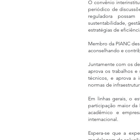
O convênio interinsti
periódico de discussõe
reguladora possam d
sustentabilidade, gest
estratégias de eficiên
Membro da PIANC desde
aconselhando e contrib
Juntamente com os dem
aprova os trabalhos e
técnicos, e aprova a 
normas de infraestrutur
Em linhas gerais, o e
participação maior da 
acadêmico e empresar
internacional.
Espera-se que a exper
modelagem de soluções n