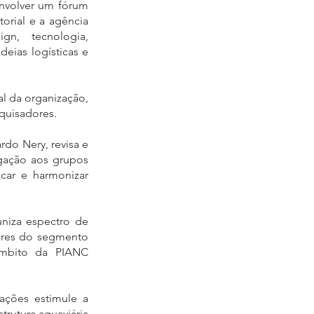
nvolver um fórum 
orial e a agência 
n, tecnologia, 
eias logísticas e 
 da organização, 
quisadores.
o Nery, revisa e 
gação aos grupos 
car e harmonizar 
niza espectro de 
tores do segmento 
âmbito da PIANC 
ações estimule a 
rutura aquaviária 