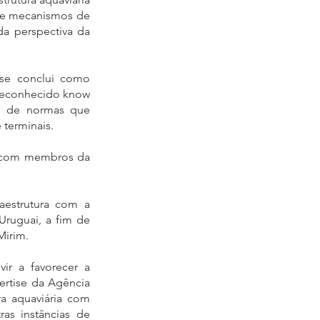
ize mecanismos de 
a perspectiva da 
 se conclui como 
reconhecido know 
m de normas que 
 terminais.
s com membros da 
estrutura com a 
Uruguai, a fim de 
Mirim.
r a favorecer a 
ertise da Agência 
a aquaviária com 
as instâncias de 