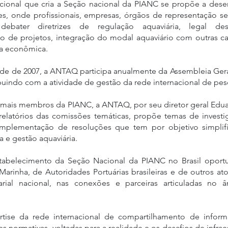
tucional que cria a Seção nacional da PIANC se propõe a dese
s, onde profissionais, empresas, órgãos de representação set
ebater diretrizes de regulação aquaviária, legal desig
ão de projetos, integração do modal aquaviário com outras cad
cia econômica.
 de 2007, a ANTAQ participa anualmente da Assembleia Geral
uindo com a atividade de gestão da rede internacional de pes
ais membros da PIANC, a ANTAQ, por seu diretor geral Eduard
 relatórios das comissões temáticas, propõe temas de investi
implementação de resoluções que tem por objetivo simplifi
a e gestão aquaviária.
stabelecimento da Seção Nacional da PIANC no Brasil oportu
Marinha, de Autoridades Portuárias brasileiras e de outros a
ial nacional, nas conexões e parceiras articuladas no 
tise da rede internacional de compartilhamento de inform
ormativas, voltadas para a realidade e os desafios de infraest