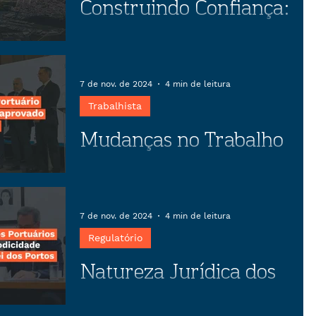
Construindo Confiança:
O papel estratégico da
negociação coletiva
Descubra como o preparo estratégico
em negociações coletivas pode
7 de nov. de 2024
4 min de leitura
transformar conflitos em
Trabalhista
oportunidades, garantindo estabilidade
Mudanças no Trabalho
empresarial e benefícios para
trabalhadores.
Portuário previstas no
anteprojeto aprovado
Artigo sobre as mudanças no Trabalho
Portuário previstas no anteprojeto
pela CEPORTOS
7 de nov. de 2024
4 min de leitura
aprovado pela CEPORTOS
Regulatório
Natureza Jurídica dos
Serviços Portuários e