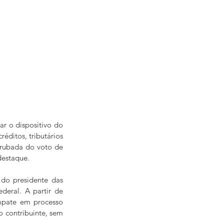
r o dispositivo do 
éditos, tributários 
rrubada do voto de 
destaque.
o presidente das 
eral. A partir de 
mpate em processo 
o contribuinte, sem 