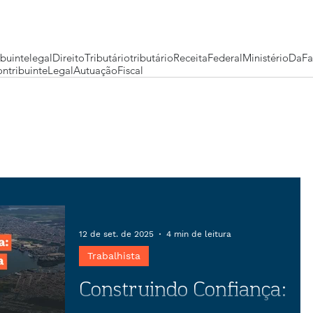
buintelegal
DireitoTributário
tributário
ReceitaFederal
MinistérioDaF
tribuinteLegal
AutuaçãoFiscal
12 de set. de 2025
4 min de leitura
Trabalhista
Construindo Confiança: