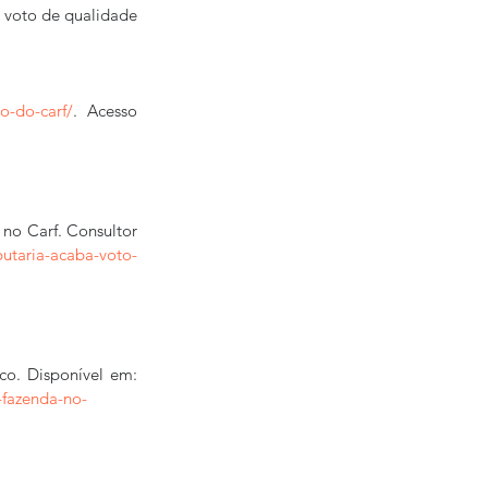
 voto de qualidade 
ao-do-carf/
. Acesso 
no Carf. Consultor 
butaria-acaba-voto-
o. Disponível em: 
-fazenda-no-