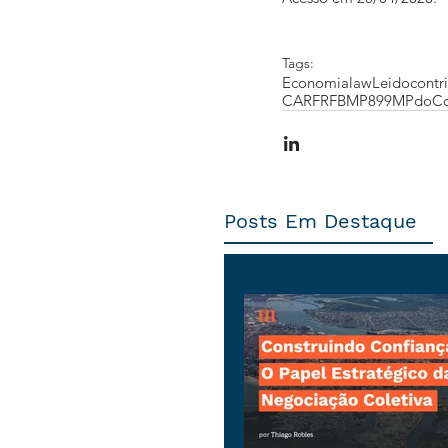
Tags:
Economia
law
Leidocontri
CARF
RFB
MP899
MPdoCon
Posts Em Destaque