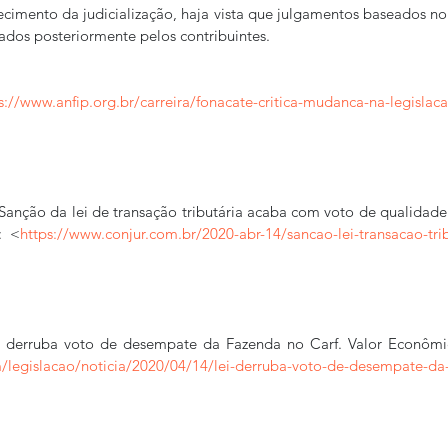
ecimento da judicialização, haja vista que julgamentos baseados no
ados posteriormente pelos contribuintes.
s://www.anfip.org.br/carreira/fonacate-critica-mudanca-na-legislac
anção da lei de transação tributária acaba com voto de qualidade 
: <
https://www.conjur.com.br/2020-abr-14/sancao-lei-transacao-tri
i derruba voto de desempate da Fazenda no Carf. Valor Econômic
m/legislacao/noticia/2020/04/14/lei-derruba-voto-de-desempate-da