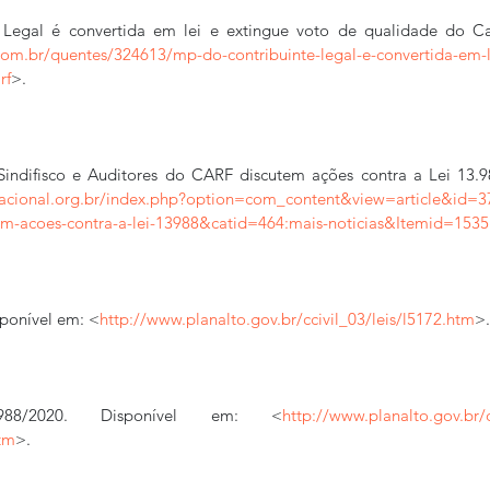
 Legal é convertida em lei e extingue voto de qualidade do Car
om.br/quentes/324613/mp-do-contribuinte-legal-e-convertida-em-l
rf
>.
ndifisco e Auditores do CARF discutem ações contra a Lei 13.98
nacional.org.br/index.php?option=com_content&view=article&id=378
tem-acoes-contra-a-lei-13988&catid=464:mais-noticias&Itemid=1535
sponível em: <
http://www.planalto.gov.br/ccivil_03/leis/l5172.htm
>.
88/2020. Disponível em: <
http://www.planalto.gov.br/
tm
>.