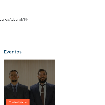
azenda
Aduana
MPF
Eventos
Trabalhista