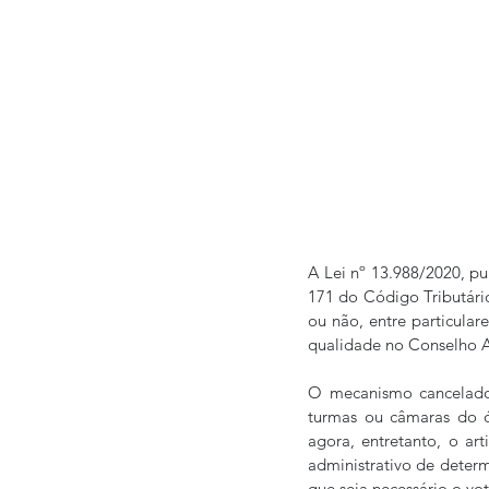
A Lei nº 13.988/2020, pu
171 do Código Tributário 
ou não, entre particular
qualidade no Conselho Ad
O mecanismo cancelado 
turmas ou câmaras do ó
agora, entretanto, o a
administrativo de determi
que seja necessário o v