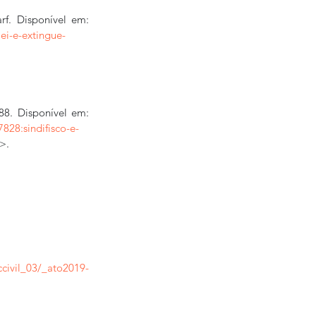
f. Disponível em: 
ei-e-extingue-
8. Disponível em: 
28:sindifisco-e-
>.
ccivil_03/_ato2019-