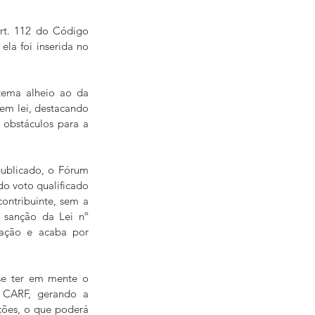
rt. 112 do Código 
la foi inserida no 
tema alheio ao da 
em lei, destacando 
 obstáculos para a 
publicado, o Fórum 
o voto qualificado 
ontribuinte, sem a 
 sanção da Lei nº 
gação e acaba por 
se ter em mente o 
 CARF, gerando a 
ões, o que poderá 