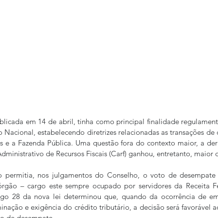
blicada em 14 de abril, tinha como principal finalidade regulamenta
Nacional, estabelecendo diretrizes relacionadas as transações de cr
es e a Fazenda Pública. Uma questão fora do contexto maior, a de
ministrativo de Recursos Fiscais (Carf) ganhou, entretanto, maior 
permitia, nos julgamentos do Conselho, o voto de desempate d
rgão – cargo este sempre ocupado por servidores da Receita Fed
rtigo 28 da nova lei determinou que, quando da ocorrência de e
nação e exigência do crédito tributário, a decisão será favorável a
oto de desempate.