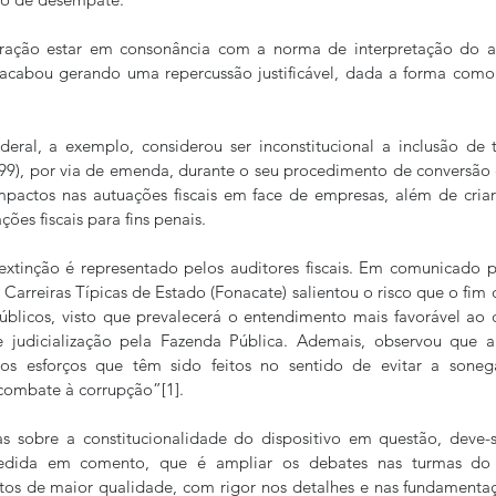
eração estar em consonância com a norma de interpretação do a
 acabou gerando uma repercussão justificável, dada a forma como e
deral, a exemplo, considerou ser inconstitucional a inclusão de 
99), por via de emenda, durante o seu procedimento de conversão 
mpactos nas autuações fiscais em face de empresas, além de criar
ões fiscais para fins penais.
 extinção é representado pelos auditores fiscais. Em comunicado 
arreiras Típicas de Estado (Fonacate) salientou o risco que o fim d
úblicos, visto que prevalecerá o entendimento mais favorável ao c
de judicialização pela Fazenda Pública. Ademais, observou que a
 os esforços que têm sido feitos no sentido de evitar a sone
 combate à corrupção”[1].
s sobre a constitucionalidade do dispositivo em questão, deve-
edida em comento, que é ampliar os debates nas turmas do
tos de maior qualidade, com rigor nos detalhes e nas fundamentaç