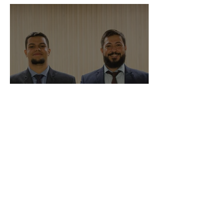
Trabalhista
O Futuro do Trabalho nas
Plataformas Digitais:
destaques do evento