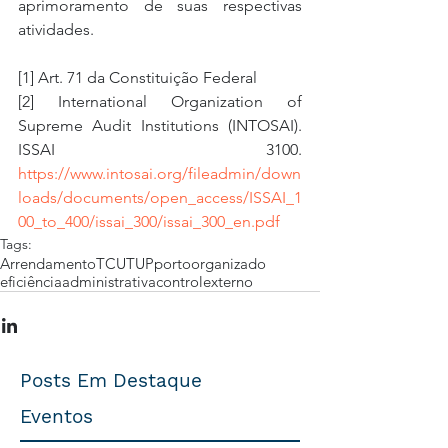
aprimoramento de suas respectivas 
atividades.  
[1] Art. 71 da Constituição Federal
[2] International Organization of 
Supreme Audit Institutions (INTOSAI). 
ISSAI 3100. 
https://www.intosai.org/fileadmin/down
loads/documents/open_access/ISSAI_1
00_to_400/issai_300/issai_300_en.pdf
Tags:
Arrendamento
TCU
TUP
portoorganizado
eficiênciaadministrativa
controlexterno
Posts Em Destaque
Eventos