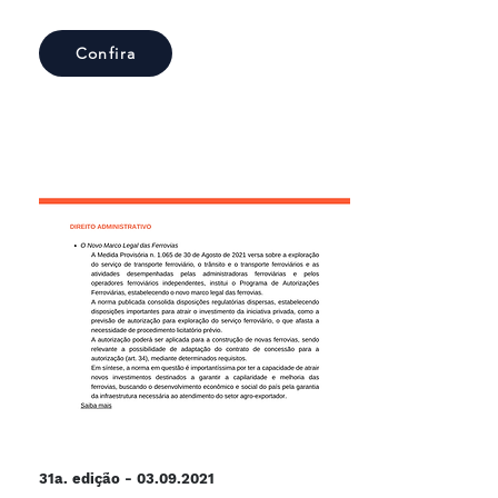
Confira
31a. edição -
03.09.2021