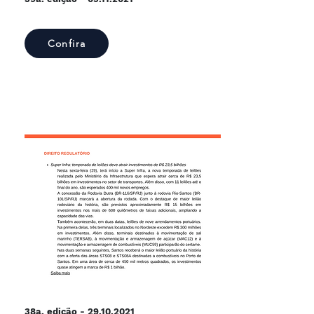
Confira
38a. edição -
29.10.2021