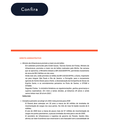
Confira
22a. edição -
02.07.2021