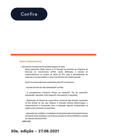
Confira
30a. edição -
27.08.2021