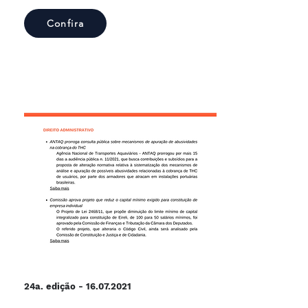
Confira
24a. edição -
16.07.2021