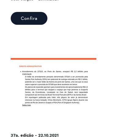
Confira
37a. edição -
22.10.2021