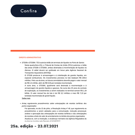
Confira
25a. edição -
23.07.2021