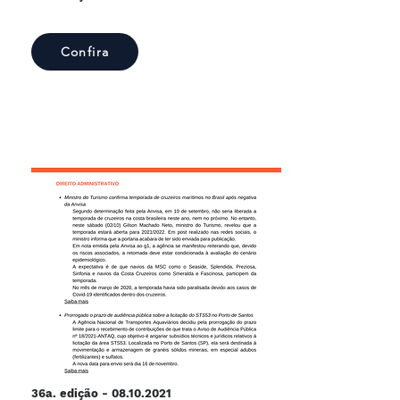
Confira
36a. edição -
08.10.2021