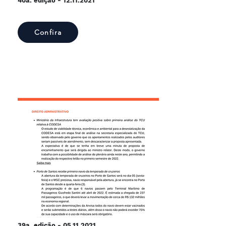
40a. edição -
12.11.2021
Confira
39a. edição -
05.11.2021