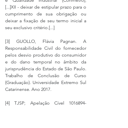
e Qualidade Industrial (Conmetro); 
[...]XII - deixar de estipular prazo para o 
cumprimento de sua obrigação ou 
deixar a fixação de seu termo inicial a 
seu exclusivo critério.[...]
[3] GUOLLO, Flávia Pagnan. A 
Responsabilidade Civil do fornecedor 
pelos desvio produtivo do consumidor 
e do dano temporal no âmbito da 
jurisprudência do Estado de São Paulo. 
Trabalho de Conclusão de Curso 
(Graduação). Universidade Extremo Sul 
Catarinense. Ano 2017.
[4] TJSP; Apelação Cível 1016894-
35.2016.8.26.0564; TJSP; Apelação Cível 
1000931-79.2020.8.26.0003; TJSP; 
Apelação Cível 1006101-