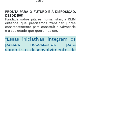
Caso.
PRONTA PARA O FUTURO E À DISPOSIÇÃO,
DESDE 1961
Fundada sobre pilares humanistas, a RMM
entende que precisamos trabalhar juntes
constantemente para construir a Advocacia
e a sociedade que queremos ser.
"Essas iniciativas integram os
passos necessários para
garantir o desenvolvimento de
profissionais alinhades aos
valores organizacionais da RMM
e a longevidade do escritório",
conclui o sócio Thiago Miller.