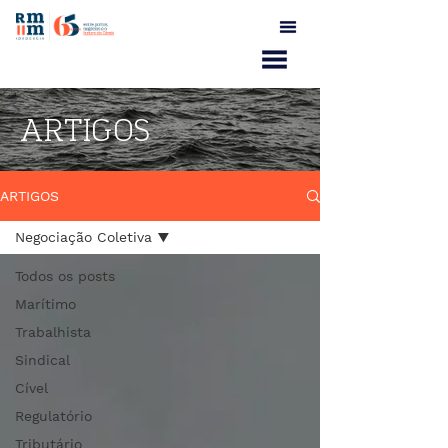
ARTIGOS
ARTIGOS
Negociação Coletiva
Todos os posts
Marítimo
Trabalhista
Sindical
Cível
Regulatório
Tributário