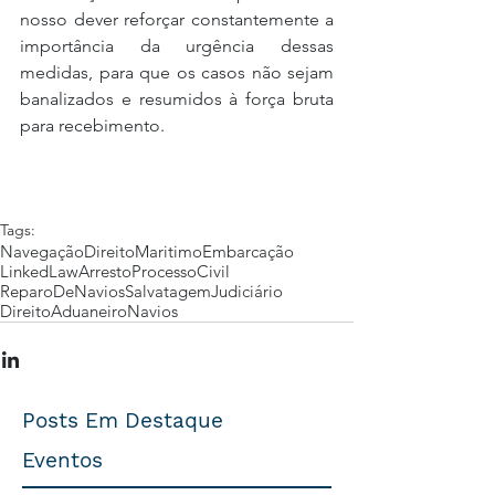
nosso dever reforçar constantemente a 
importância da urgência dessas 
medidas, para que os casos não sejam 
banalizados e resumidos à força bruta 
para recebimento.
Tags:
Navegação
DireitoMaritimo
Embarcação
LinkedLaw
Arresto
ProcessoCivil
ReparoDeNavios
Salvatagem
Judiciário
DireitoAduaneiro
Navios
Posts Em Destaque
Eventos