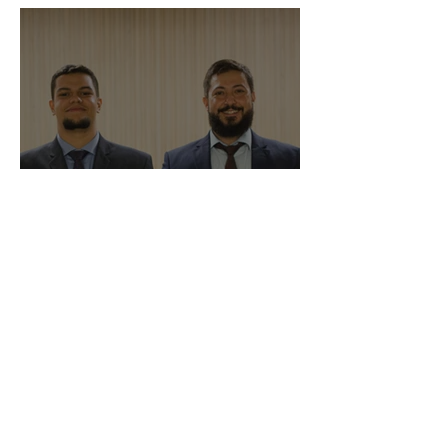
Trabalhista
O Futuro do Trabalho nas
Plataformas Digitais:
destaques do evento