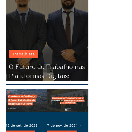
Trabalhista
O Futuro do Trabalho nas
Plataformas Digitais:
destaques do evento
12 de set. de 2025
4 min de leitura
7 de nov. de 2024
4 min de leitura