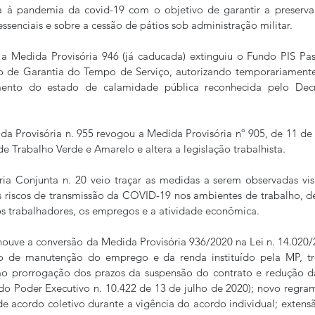
 à pandemia da covid-19 com o objetivo de garantir a preservaç
ssenciais e sobre a cessão de pátios sob administração militar.  
a Medida Provisória 946 (já caducada) extinguiu o Fundo PIS Pase
o de Garantia do Tempo de Serviço, autorizando temporariamente
ento do estado de calamidade pública reconhecida pelo Decret
da Provisória n. 955 revogou a Medida Provisória nº 905, de 11 d
de Trabalho Verde e Amarelo e altera a legislação trabalhista.  
ia Conjunta n. 20 veio traçar as medidas a serem observadas vis
 riscos de transmissão da COVID-19 nos ambientes de trabalho, de
s trabalhadores, os empregos e a atividade econômica.  
houve a conversão da Medida Provisória 936/2020 na Lei n. 14.020
o de manutenção do emprego e da renda instituído pela MP, tr
 prorrogação dos prazos da suspensão do contrato e redução da 
 do Poder Executivo n. 10.422 de 13 de julho de 2020); novo regra
de acordo coletivo durante a vigência do acordo individual; extensã