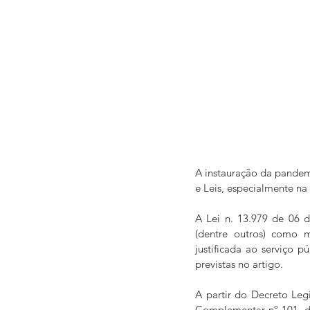
A instauração da pandem
e Leis, especialmente na e
A Lei n. 13.979 de 06 d
(dentre outros) como m
justificada ao serviço p
previstas no artigo.  
A partir do Decreto Legi
Complementar nº 101, de