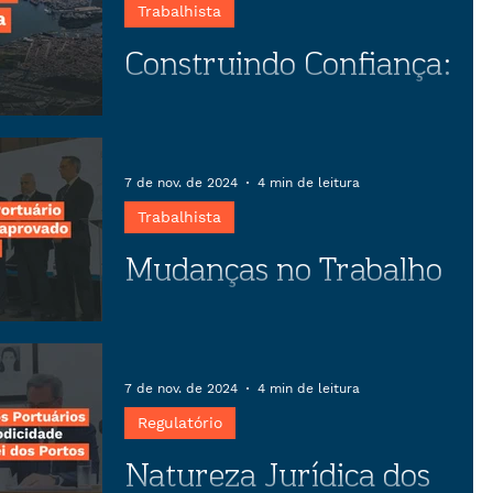
Trabalhista
Construindo Confiança:
O papel estratégico da
negociação coletiva
Descubra como o preparo estratégico
em negociações coletivas pode
7 de nov. de 2024
4 min de leitura
transformar conflitos em
Trabalhista
oportunidades, garantindo estabilidade
Mudanças no Trabalho
empresarial e benefícios para
trabalhadores.
Portuário previstas no
anteprojeto aprovado
Artigo sobre as mudanças no Trabalho
Portuário previstas no anteprojeto
pela CEPORTOS
7 de nov. de 2024
4 min de leitura
aprovado pela CEPORTOS
Regulatório
Natureza Jurídica dos