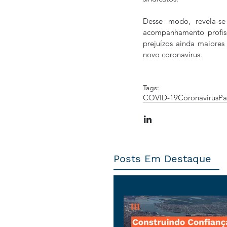
Desse modo, revela-s
acompanhamento profissi
prejuízos ainda maiore
novo coronavírus.
Tags:
COVID-19
Coronavírus
Pa
Posts Em Destaque