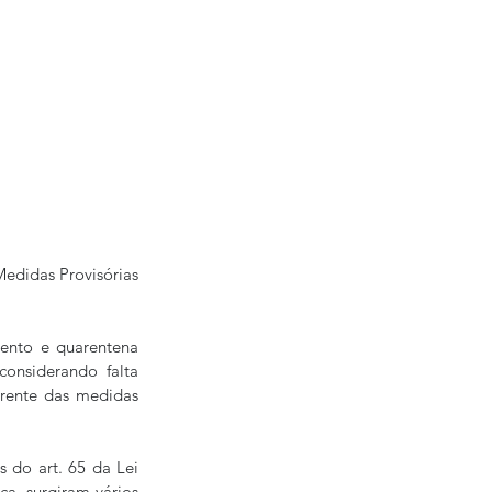
edidas Provisórias 
ento e quarentena 
nsiderando falta 
rrente das medidas 
 do art. 65 da Lei 
, surgiram vários 