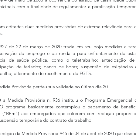
icipais com a finalidade de regulamentar a paralisação temporári
ram editadas duas medidas provisórias de extrema relevância para 
.  
 927 de 22 de março de 2020 trazia em seu bojo medidas a ser
servação do emprego e da renda e para enfrentamento do esta
ia de saúde pública, como o teletrabalho; antecipação de fér
ipação de feriados; banco de horas; suspensão de exigências a
balho; diferimento do recolhimento do FGTS.  
ida Provisória perdeu sua validade no último dia 20.  
 a Medida Provisória n. 936 instituiu o Programa Emergencial
 programa basicamente contemplou o pagamento de Benefíci
a (“BEm”) aos empregados que sofrerem com redução proporcion
 suspensão temporária do contrato de trabalho.  
edição da Medida Provisória 945 de 04 de abril de 2020 que dispõ