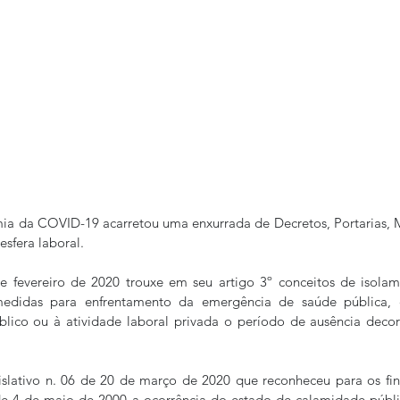
ia da COVID-19 acarretou uma enxurrada de Decretos, Portarias, M
sfera laboral.  
e fevereiro de 2020 trouxe em seu artigo 3º conceitos de isolam
edidas para enfrentamento da emergência de saúde pública, co
úblico ou à atividade laboral privada o período de ausência deco
slativo n. 06 de 20 de março de 2020 que reconheceu para os fins
 4 de maio de 2000 a ocorrência do estado de calamidade pública