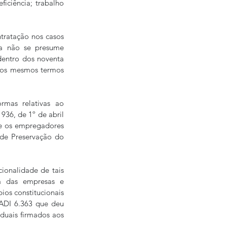
ciência; trabalho 
tratação nos casos 
a não se presume 
dentro dos noventa 
 os mesmos termos 
mas relativas ao 
36, de 1º de abril 
ue os empregadores 
de Preservação do 
onalidade de tais 
a das empresas e 
os constitucionais 
ADI 6.363 que deu 
duais firmados aos 