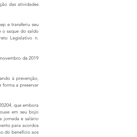
ão das atividades 
p e transferiu seu 
 o saque do saldo 
o Legislativo n. 
e novembro de 2019 
ando à prevenção, 
 forma a preservar 
/20204, que embora 
ouxe em seu bojo 
jornada e salário 
mento para acordos 
o do benefício aos 