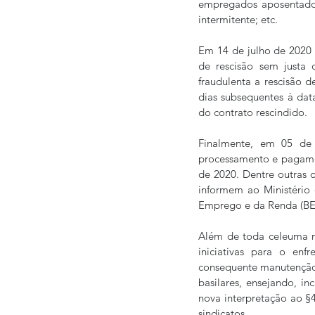
empregados aposentados
intermitente; etc.  
Em 14 de julho de 2020 e
de rescisão sem justa
fraudulenta a rescisão d
dias subsequentes à da
do contrato rescindido.
Finalmente, em 05 de 
processamento e pagament
de 2020. Dentre outras 
informem ao Ministério
Emprego e da Renda (BEm
Além de toda celeuma no
iniciativas para o en
consequente manutenção d
basilares, ensejando, i
nova interpretação ao §
sindicatos.