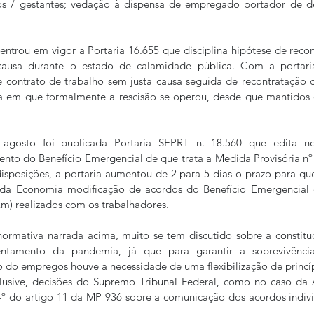
 / gestantes; vedação à dispensa de empregado portador de defi
ntrou em vigor a Portaria 16.655 que disciplina hipótese de recon
 causa durante o estado de calamidade pública. Com a portari
e contrato de trabalho sem justa causa seguida de recontratação 
ta em que formalmente a rescisão se operou, desde que mantidos
agosto foi publicada Portaria SEPRT n. 18.560 que edita nor
o do Benefício Emergencial de que trata a Medida Provisória nº 9
disposições, a portaria aumentou de 2 para 5 dias o prazo para q
 da Economia modificação de acordos do Benefício Emergencial 
) realizados com os trabalhadores.
rmativa narrada acima, muito se tem discutido sobre a constituci
frentamento da pandemia, já que para garantir a sobrevivênci
o empregos houve a necessidade de uma flexibilização de princípi
nclusive, decisões do Supremo Tribunal Federal, como no caso da 
4º do artigo 11 da MP 936 sobre a comunicação dos acordos indivi