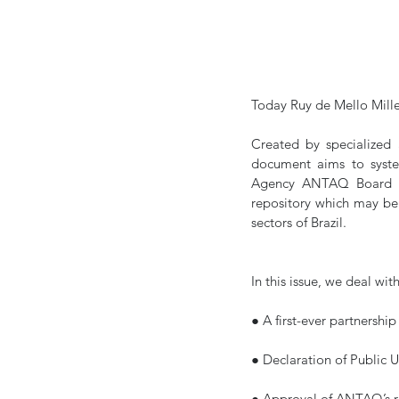
Today Ruy de Mello Mille
Created by specialized 
document aims to syste
Agency ANTAQ Board of 
repository which may be u
sectors of Brazil.
In this issue, we deal wit
● A first-ever partners
● Declaration of Public Ut
● Approval of ANTAQ’s r