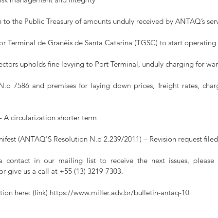
on to the Public Treasury of amounts unduly received by ANTAQ’s ser
for Terminal de Granéis de Santa Catarina (TGSC) to start operating
tors upholds fine levying to Port Terminal, unduly charging for wa
o 7586 and premises for laying down prices, freight rates, charg
A circularization shorter term
ifest (ANTAQ'S Resolution N.o 2.239/2011) – Revision request f
 or give us a call at +55 (13) 3219-7303.
ion here: (link) https://www.miller.adv.br/bulletin-antaq-10