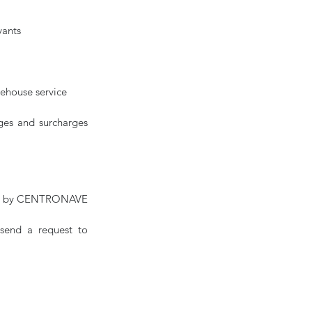
vants
rehouse service
es and surcharges 
iled by CENTRONAVE
If you wish to include a contact in our mailing list to receive the next issues, please send a request to 