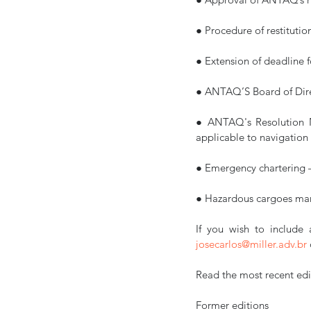
● Procedure of restituti
● Extension of deadline 
● ANTAQ’S Board of Direc
● ANTAQ's Resolution N.
applicable to navigation
● Emergency chartering – 
● Hazardous cargoes man
josecarlos@miller.adv.br
Read the most recent edit
Former editions