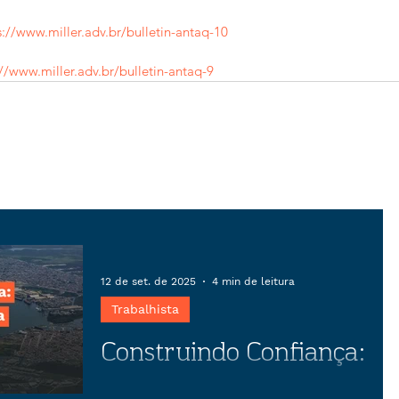
s://www.miller.adv.br/bulletin-antaq-10
://www.miller.adv.br/bulletin-antaq-9
12 de set. de 2025
4 min de leitura
Trabalhista
Construindo Confiança:
O papel estratégico da