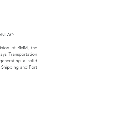
n ANTAQ.
ision of RMM, the 
ys Transportation 
enerating a solid 
e Shipping and Port 