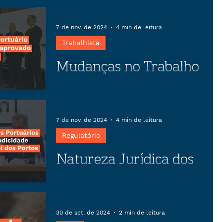
negociação coletiva
Descubra como o preparo estratégico
em negociações coletivas pode
7 de nov. de 2024
4 min de leitura
transformar conflitos em
Trabalhista
oportunidades, garantindo estabilidade
Mudanças no Trabalho
empresarial e benefícios para
trabalhadores.
Portuário previstas no
anteprojeto aprovado
Artigo sobre as mudanças no Trabalho
Portuário previstas no anteprojeto
pela CEPORTOS
7 de nov. de 2024
4 min de leitura
aprovado pela CEPORTOS
Regulatório
Natureza Jurídica dos
Serviços Portuários e
sua Correlação com a
Artigo sobre a natureza jurídica dos
serviços portuários e sua correlação
Modicidade Tarifária no
30 de set. de 2024
2 min de leitura