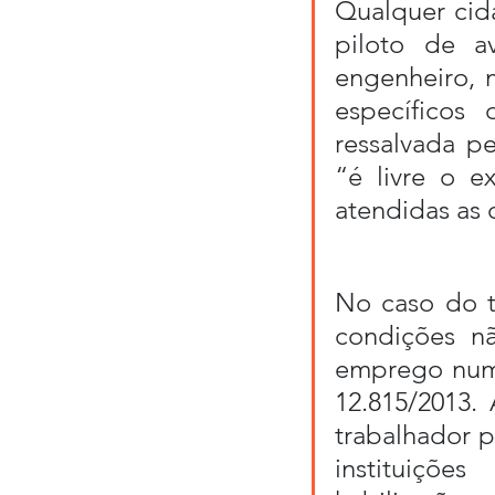
Qualquer cida
piloto de avi
engenheiro, m
específicos
ressalvada pe
“é livre o ex
atendidas as q
No caso do t
condições n
emprego numa 
12.815/2013. 
trabalhador p
instituiçõe