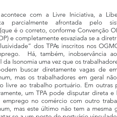
contece com a Livre Iniciativa, a Lib
ica parcialmente afrontada pelo si
(que é o correto, conforme Convenção OIT
P) e completamente esvaziada se a diretri
clusividade” dos TPAs inscritos nos OGMO
prego.  Há, também, inobservância ao P
l da Isonomia uma vez que os trabalhadores
dem buscar diretamente vagas de em
um, mas os trabalhadores em geral não 
livre ao trabalho portuário. Em outras pa
vamente, um TPA pode disputar direta e l
 emprego no comércio com outro trabal
m, mas este último não tem a mesma ga
atar-se a um posto de portuário vinculado