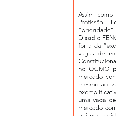
Assim como a
Profissão f
“prioridade” 
Dissídio FENO
for a da “ex
vagas de em
Constituciona
no OGMO po
mercado com
mesmo acesso 
exemplificati
uma vaga de
mercado comu
quiser candid