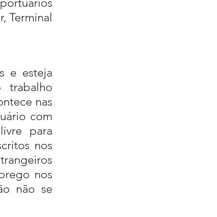
rtuários 
 Terminal 
 e esteja 
trabalho 
ontece nas 
uário com 
ivre para 
ritos nos 
rangeiros 
prego nos 
ão não se 