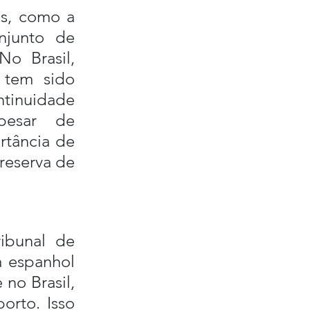
s, como a 
junto de 
o Brasil, 
 tem sido 
ntinuidade 
pesar de 
rtância de 
eserva de 
ibunal de 
a espanhol 
no Brasil, 
rto. Isso 