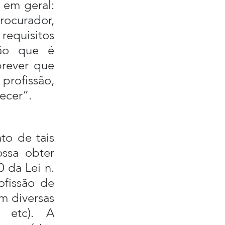
em geral: 
ocurador, 
equisitos 
ão que é 
prever que 
rofissão, 
lecer”.
o de tais 
sa obter 
 da Lei n. 
fissão de 
m diversas 
 etc). A 