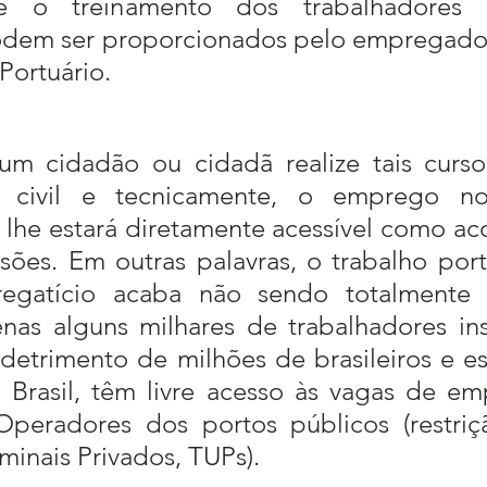
 e o treinamento dos trabalhadores po
odem ser proporcionados pelo empregador,
Portuário.
 cidadão ou cidadã realize tais cursos
a) civil e tecnicamente, o emprego no 
 lhe estará diretamente acessível como ac
sões. Em outras palavras, o trabalho port
egatício acaba não sendo totalmente l
nas alguns milhares de trabalhadores insc
trimento de milhões de brasileiros e est
 Brasil, têm livre acesso às vagas de em
Operadores dos portos públicos (restriç
rminais Privados, TUPs).