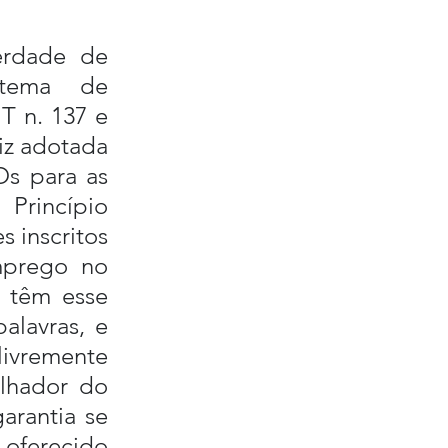
erdade de 
stema de 
 n. 137 e 
z adotada 
s para as 
rincípio 
 inscritos 
prego no 
têm esse 
lavras, e 
ivremente 
hador do 
rantia se 
 oferecido 