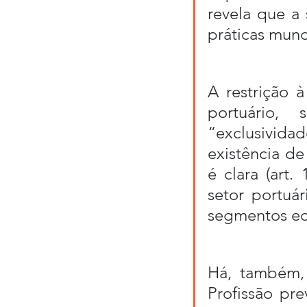
revela que a 
práticas mund
A restrição 
portuário,
“exclusivida
existência de
é clara (art.
setor portuá
segmentos e
Há, também, 
Profissão prev