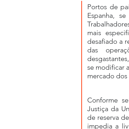
Portos de paí
Espanha, se
Trabalhadore
mais especif
desafiado a r
das operaç
desgastantes,
se modificar 
mercado dos 
Conforme ser
Justiça da Un
de reserva de
impedia a liv