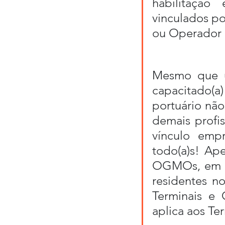
habilitação
vinculados p
ou Operador 
Mesmo que um
capacitado(
portuário não
demais profis
vínculo empr
todo(a)s! Ape
OGMOs, em de
residentes no
Terminais e 
aplica aos Te