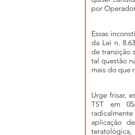
por Operador
Essas inconst
da Lei n. 8.6
de transição 
tal questão na
mais do que r
Urge frisar, 
TST em 05/1
radicalmente
aplicação d
teratológica