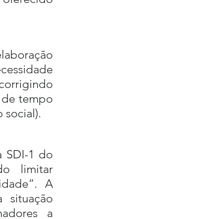
laboração 
cessidade 
corrigindo 
o de tempo 
 social).
 SDI-1 do 
 limitar 
idade”. A 
situação 
hadores a 