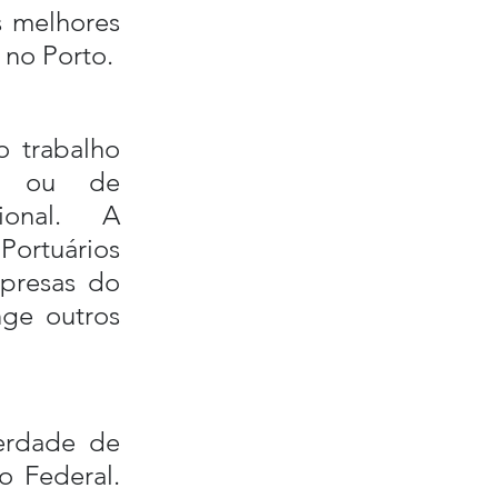
s melhores 
 no Porto.
 trabalho 
” ou de 
ional.  A 
Portuários 
presas do 
ge outros 
erdade de 
o Federal. 