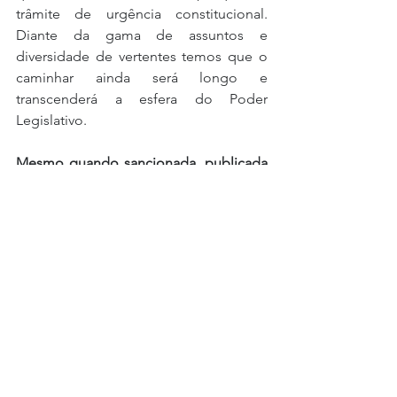
trâmite de urgência constitucional. 
Diante da gama de assuntos e 
diversidade de vertentes temos que o 
caminhar ainda será longo e 
transcenderá a esfera do Poder 
Legislativo.
Mesmo quando sancionada, publicada 
e vigente, a nova lei seguirá em 
evidência. Esse nosso sentir decorre do 
amplo poder regulamentar conferido 
pelo texto legal.
 São muitos e 
relevantes os temas que restaram 
delegados ao Poder Executivo para 
posterior regulamentação. 
A exemplo, nos termos da pretensa 
norma, para se constituir como EBN os 
requisitos dependerão de 